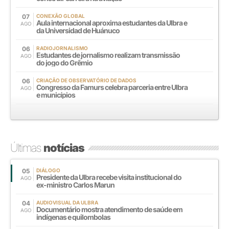
07
CONEXÃO GLOBAL
Aula internacional aproxima estudantes da Ulbra e
AGO
da Universidad de Huánuco
06
RADIOJORNALISMO
Estudantes de jornalismo realizam transmissão
AGO
do jogo do Grêmio
06
CRIAÇÃO DE OBSERVATÓRIO DE DADOS
Congresso da Famurs celebra parceria entre Ulbra
AGO
e municípios
Últimas
notícias
05
DIÁLOGO
Presidente da Ulbra recebe visita institucional do
AGO
ex-ministro Carlos Marun
04
AUDIOVISUAL DA ULBRA
Documentário mostra atendimento de saúde em
AGO
indígenas e quilombolas