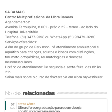
SAIBA MAIS
Centro Multiprofissional da Ulbra Canoas
Agendamentos:
Avenida Farroupilha, 8.001 - prédio 22 - térreo - ao lado do
Hospital Universitário.
Telefone: (51) 3477-9198 ou WhatsApp (51) 98479-0280
Serviços oferecidos:
Além do grupo de Parkinson, há atendimento ambulatorial e
aquático para crianças, adultos e idosos com disfunções,
traumato-ortopédicas, reumatológicas e doenças
neuromusculares.
Horário de atendimento: De segunda a sexta-feira, das 8h às
21h.
Saiba mais sobre o curso de fisioterapia em ulbra.br/vestibular
Notícias
relacionadas
07
SETOR AÉREO
Ulbra oferece graduação para quem deseja
AGO
construir carreira na aviação