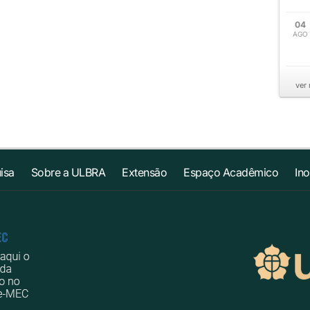
04
AGO
ver
isa
Sobre a ULBRA
Extensão
Espaço Acadêmico
In