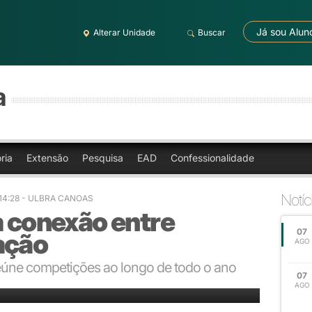
Já sou Alun
Alterar Unidade
Buscar
a
ria
Extensão
Pesquisa
EAD
Confessionalidade
Notíc
 14:28 - ULBRA CANOAS
a conexão entre
07
ação
AGO
eúne competições ao longo de todo o ano
07
tivo da Ulbra recebeu 11.347 atletas em suas instalações
AGO