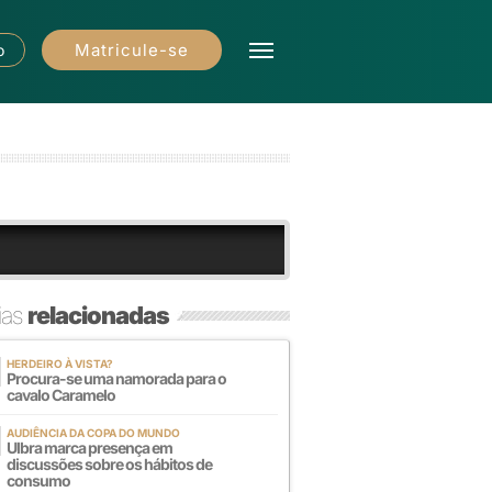
Matricule-se
o
ias
relacionadas
HERDEIRO À VISTA?
Procura-se uma namorada para o
cavalo Caramelo
AUDIÊNCIA DA COPA DO MUNDO
Ulbra marca presença em
discussões sobre os hábitos de
consumo