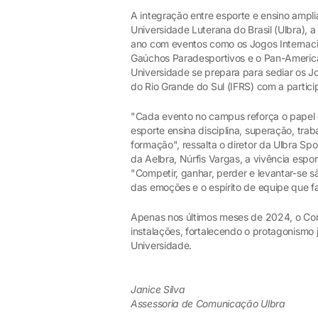
A integração entre esporte e ensino ampl
Universidade Luterana do Brasil (Ulbra),
ano com eventos como os Jogos Internacio
Gaúchos Paradesportivos e o Pan-American
Universidade se prepara para sediar os Jo
do Rio Grande do Sul (IFRS) com a partic
"Cada evento no campus reforça o papel 
esporte ensina disciplina, superação, tr
formação", ressalta o diretor da Ulbra Sp
da Aelbra, Núrfis Vargas, a vivência espo
"Competir, ganhar, perder e levantar-se 
das emoções e o espírito de equipe que fa
Apenas nos últimos meses de 2024, o Com
instalações, fortalecendo o protagonismo 
Universidade.
Janice Silva
Assessoria de Comunicação Ulbra