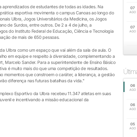
ia aprendizados de estudantes de todas as idades. Na
07
 a prática esportiva movimenta o campus Canoas ao longo do
AGO
nais Ulbra, Jogos Universitários da Medicina, os Jogos
o de Surdos, entre outros. De 2 a 4 de julho, a
07
gos do Instituto Federal de Educação, Ciência e Tecnologia
AGO
ipação de mais de 650 pessoas.
da Ulbra como um espaço que vai além da sala de aula. O
abalho em equipe e respeito à diversidade, complementando a
ort, Marcelo Sander. Para a superintendente de Ensino Básico
rtiva é muito mais do que uma competição de resultados.
Últi
são momentos que constroem o caráter, a liderança, a gestão
rão diferença nas futuras batalhas da vida."
06
AGO
plexo Esportivo da Ulbra recebeu 11.347 atletas em suas
juvenil e incentivando a missão educacional da
06
AGO
05
AGO