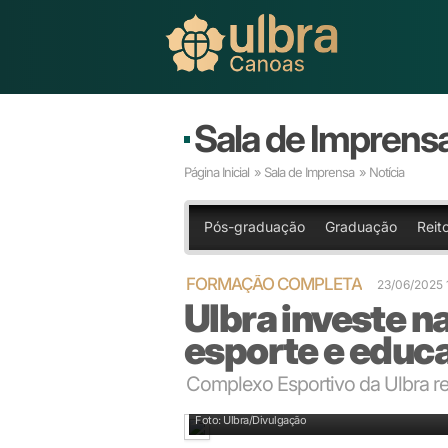
Sala de Imprens
Página Inicial
»
Sala de Imprensa
» Notícia
Pós-graduação
Graduação
Reito
FORMAÇÃO COMPLETA
23/06/2025
Ulbra investe n
esporte e educ
Complexo Esportivo da Ulbra r
Apenas nos últimos meses de 2024, o Complexo Espor
Foto: Ulbra/Divulgação