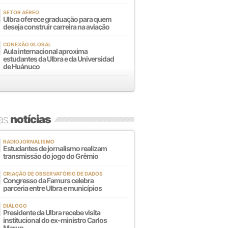
SETOR AÉREO
Ulbra oferece graduação para quem
deseja construir carreira na aviação
CONEXÃO GLOBAL
Aula internacional aproxima
estudantes da Ulbra e da Universidad
de Huánuco
mas
notícias
RADIOJORNALISMO
Estudantes de jornalismo realizam
transmissão do jogo do Grêmio
CRIAÇÃO DE OBSERVATÓRIO DE DADOS
Congresso da Famurs celebra
parceria entre Ulbra e municípios
DIÁLOGO
Presidente da Ulbra recebe visita
institucional do ex-ministro Carlos
Marun