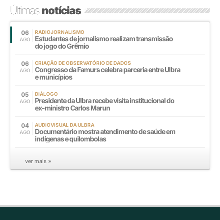
Últimas
notícias
06
RADIOJORNALISMO
Estudantes de jornalismo realizam transmissão
AGO
do jogo do Grêmio
06
CRIAÇÃO DE OBSERVATÓRIO DE DADOS
Congresso da Famurs celebra parceria entre Ulbra
AGO
e municípios
05
DIÁLOGO
Presidente da Ulbra recebe visita institucional do
AGO
ex-ministro Carlos Marun
04
AUDIOVISUAL DA ULBRA
Documentário mostra atendimento de saúde em
AGO
indígenas e quilombolas
ver mais »