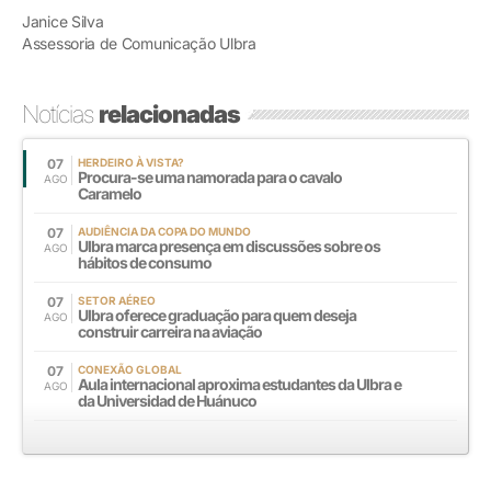
Janice Silva
Assessoria de Comunicação Ulbra
Notícias
relacionadas
07
HERDEIRO À VISTA?
Procura-se uma namorada para o cavalo
AGO
Caramelo
07
AUDIÊNCIA DA COPA DO MUNDO
Ulbra marca presença em discussões sobre os
AGO
hábitos de consumo
07
SETOR AÉREO
Ulbra oferece graduação para quem deseja
AGO
construir carreira na aviação
07
CONEXÃO GLOBAL
Aula internacional aproxima estudantes da Ulbra e
AGO
da Universidad de Huánuco