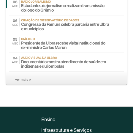
06
RADIOJORNALISMO
Estudantes de jornalismo realizam transmissão
AGO
do jogo do Grêmio
06
CRIAÇÃO DE OBSERVATÓRIO DE DADOS
Congresso da Famurs celebra parceria entre Ulbra
AGO
e municípios
05
DIÁLOGO
Presidente da Ulbra recebe visita institucional do
AGO
ex-ministro Carlos Marun
04
AUDIOVISUAL DA ULBRA
Documentário mostra atendimento de saúde em
AGO
indígenas e quilombolas
ver mais »
Ensino
Infraestrutura e Serviços