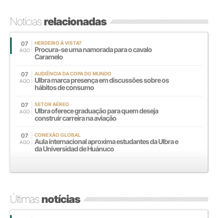
Notícias
relacionadas
07
HERDEIRO À VISTA?
Procura-se uma namorada para o cavalo
AGO
Caramelo
07
AUDIÊNCIA DA COPA DO MUNDO
Ulbra marca presença em discussões sobre os
AGO
hábitos de consumo
07
SETOR AÉREO
Ulbra oferece graduação para quem deseja
AGO
construir carreira na aviação
07
CONEXÃO GLOBAL
Aula internacional aproxima estudantes da Ulbra e
AGO
da Universidad de Huánuco
Últimas
notícias