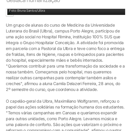
Alunas e Pastoral fizeram a entrega das doações em Porto Alegre
Foto: Bruna Santos/Ulbra
Um grupo de alunas do curso de Medicina da Universidade
Luterana do Brasil (Ulbra), campus Porto Alegre, participou de
uma ação social no Hospital Fêmina, instituição 100% SUS que
integra o Grupo Hospitalar Conceição. A atividade foi promovida
em parceria com a Pastoral da Ulbra e teve como foco a entrega
de fraldas, itens de higiene, roupas e brinquedos para pacientes
do hospital, especialmente mães e bebês internados.
"Queríamos contribuir para uma transformação da sociedade e a
nossa também. Começamos pelo hospital, mas queremos
realizar outras campanhas para contemplar também asilos e
creches", afirmou a aluna Camila Delazeri Ferreira, 28 anos, do
2º semestre do curso, que coordenou a atividade.
O capelão-geral da Ulbra, Maximiliano Wolfgramm, reforçou o
papel das ações solidárias na formação humana dos estudantes.
"Temos várias campanhas em Canoas e queríamos expandir
para outras unidades, como Porto Alegre. Levamos música e
uma palavra de conforto. São ações que valorizam o próximo e
reforçam o compromisso com a comunidade", afirmou o pastor.