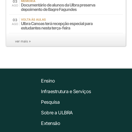
03
MEMÓRIA
Documentário de alunos da Ulbra preserva
AGO
depoimento de Bagre Fagundes
03
VOLTA ÀS AULAS
Ulbra Canoas terá recepção especial para
AGO
estudantes nesta terça-feira
ver mais »
Ensino
Infraestrutura e Serviços
Pesquisa
Sobre a ULBRA
Extensão