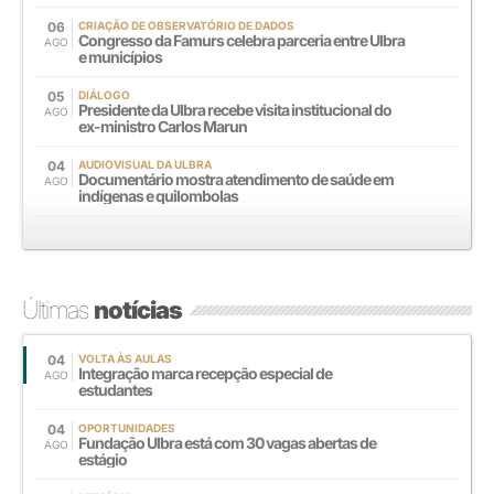
06
CRIAÇÃO DE OBSERVATÓRIO DE DADOS
Congresso da Famurs celebra parceria entre Ulbra
AGO
e municípios
05
DIÁLOGO
Presidente da Ulbra recebe visita institucional do
AGO
ex-ministro Carlos Marun
04
AUDIOVISUAL DA ULBRA
Documentário mostra atendimento de saúde em
AGO
indígenas e quilombolas
Últimas
notícias
04
VOLTA ÀS AULAS
Integração marca recepção especial de
AGO
estudantes
04
OPORTUNIDADES
Fundação Ulbra está com 30 vagas abertas de
AGO
estágio