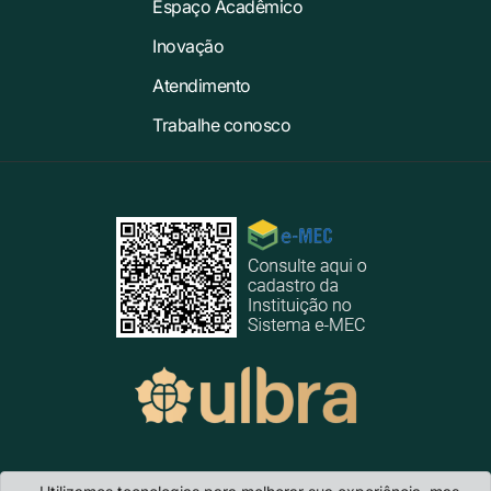
Espaço Acadêmico
Inovação
Atendimento
Trabalhe conosco
Ulbra Canoas
- Avenida Farroupilha, 8001 · Bairro São José · CEP