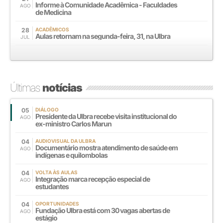
Informe à Comunidade Acadêmica - Faculdades
AGO
de Medicina
28
ACADÊMICOS
Aulas retornam na segunda-feira, 31, na Ulbra
JUL
Últimas
notícias
05
DIÁLOGO
Presidente da Ulbra recebe visita institucional do
AGO
ex-ministro Carlos Marun
04
AUDIOVISUAL DA ULBRA
Documentário mostra atendimento de saúde em
AGO
indígenas e quilombolas
04
VOLTA ÀS AULAS
Integração marca recepção especial de
AGO
estudantes
04
OPORTUNIDADES
Fundação Ulbra está com 30 vagas abertas de
AGO
estágio