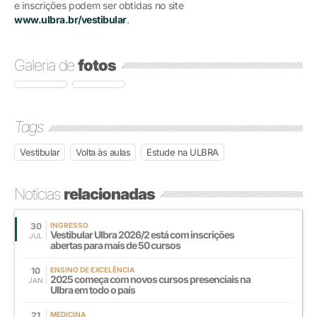
e inscrições podem ser obtidas no site
www.ulbra.br/vestibular
.
Galeria de
fotos
Tags
Vestibular
Volta às aulas
Estude na ULBRA
Notícias
relacionadas
30
INGRESSO
Vestibular Ulbra 2026/2 está com inscrições
JUL
abertas para mais de 50 cursos
10
ENSINO DE EXCELÊNCIA
2025 começa com novos cursos presenciais na
JAN
Ulbra em todo o país
21
MEDICINA