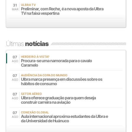
31
ULBRA TV
Preliminar, com Reche, é a nova aposta da Ulbra
MAR
TV na faixa vespertina
Últimas
notícias
07
HERDEIRO À VISTA?
Procura-se uma namorada para o cavalo
AGO
Caramelo
07
AUDIÊNCIA DA COPA DO MUNDO
Ulbra marca presença em discussões sobre os
AGO
hábitos de consumo
07
SETOR AÉREO
Ulbra oferece graduação para quem deseja
AGO
construir carreira na aviação
07
CONEXÃO GLOBAL
Aula internacional aproxima estudantes da Ulbra e
AGO
da Universidad de Huánuco