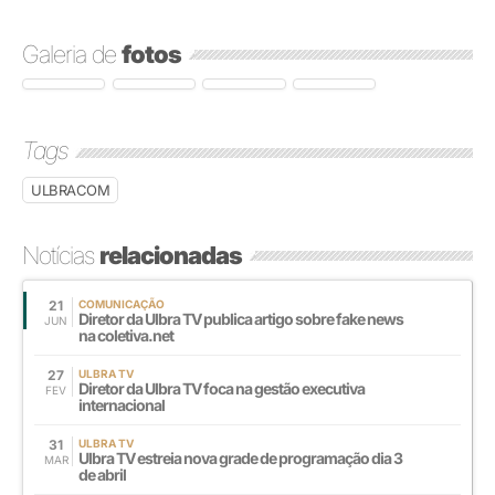
Galeria de
fotos
Tags
ULBRACOM
Notícias
relacionadas
21
COMUNICAÇÃO
Diretor da Ulbra TV publica artigo sobre fake news
JUN
na coletiva.net
27
ULBRA TV
Diretor da Ulbra TV foca na gestão executiva
FEV
internacional
31
ULBRA TV
Ulbra TV estreia nova grade de programação dia 3
MAR
de abril