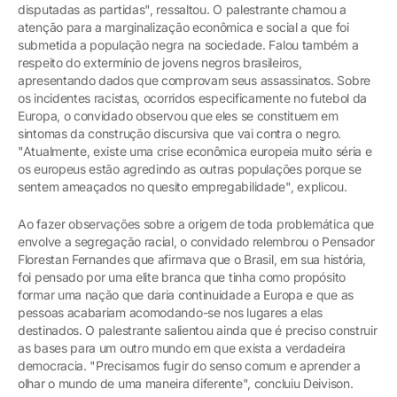
disputadas as partidas", ressaltou. O palestrante chamou a
atenção para a marginalização econômica e social a que foi
submetida a população negra na sociedade. Falou também a
respeito do extermínio de jovens negros brasileiros,
apresentando dados que comprovam seus assassinatos. Sobre
os incidentes racistas, ocorridos especificamente no futebol da
Europa, o convidado observou que eles se constituem em
sintomas da construção discursiva que vai contra o negro.
"Atualmente, existe uma crise econômica europeia muito séria e
os europeus estão agredindo as outras populações porque se
sentem ameaçados no quesito empregabilidade", explicou.
Ao fazer observações sobre a origem de toda problemática que
envolve a segregação racial, o convidado relembrou o Pensador
Florestan Fernandes que afirmava que o Brasil, em sua história,
foi pensado por uma elite branca que tinha como propósito
formar uma nação que daria continuidade a Europa e que as
pessoas acabariam acomodando-se nos lugares a elas
destinados. O palestrante salientou ainda que é preciso construir
as bases para um outro mundo em que exista a verdadeira
democracia. "Precisamos fugir do senso comum e aprender a
olhar o mundo de uma maneira diferente", concluiu Deivison.