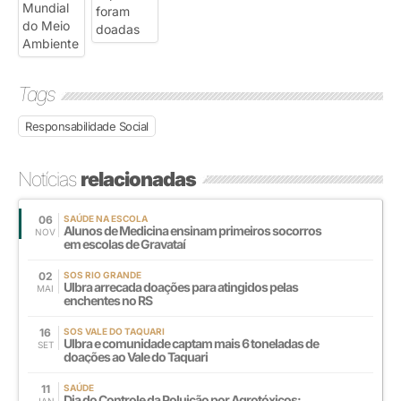
Tags
Responsabilidade Social
Notícias
relacionadas
06
SAÚDE NA ESCOLA
Alunos de Medicina ensinam primeiros socorros
NOV
em escolas de Gravataí
02
SOS RIO GRANDE
Ulbra arrecada doações para atingidos pelas
MAI
enchentes no RS
16
SOS VALE DO TAQUARI
Ulbra e comunidade captam mais 6 toneladas de
SET
doações ao Vale do Taquari
11
SAÚDE
Dia do Controle da Poluição por Agrotóxicos:
JAN