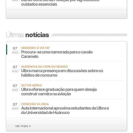
cuidados essenciais
Últimas
notícias
07
HERDEIRO À VISTA?
Procura-se uma namorada para o cavalo
AGO
Caramelo
07
AUDIÊNCIA DA COPA DO MUNDO
Ulbra marca presença em discussões sobre os
AGO
hábitos de consumo
07
SETOR AÉREO
Ulbra oferece graduação para quem deseja
AGO
construir carreira na aviação
07
CONEXÃO GLOBAL
Aula internacional aproxima estudantes da Ulbra e
AGO
da Universidad de Huánuco
ver mais »