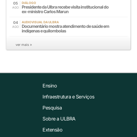
05
DIÁLOGO
Presidente da Ulbra recebe visita institucional do
AGO
ex-ministro Carlos Marun
04
AUDIOVISUAL DA ULBRA
Documentário mostra atendimento de saúde em
AGO
indígenas e quilombolas
ver mais »
Ensino
Infraestrutura e Serviços
Pesquisa
Sobre a ULBRA
Extensão