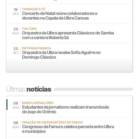
19
TRADIÇÃO E FÉ
Concerto de Natal reúne colaboradores e
DEZ
docentes na Capela da Ulbra Canoas
20
CULTURA
Orquestra da Ulbra apresenta Clássicos do Samba
NOV
com a cantora Roberta Sá
25
ENTRADA FRANCA
Orquestra da Ulbra recebe Sofia Aguirre no
SET
Domingo Clássico
Últimas
notícias
06
RADIOJORNALISMO
Estudantes de jornalismo realizam transmissão
AGO
do jogo do Grêmio
06
CRIAÇÃO DE OBSERVATÓRIO DE DADOS
Congresso da Famurs celebra parceria entre Ulbra
AGO
e municípios