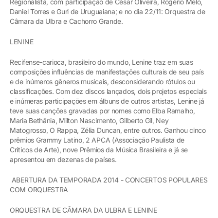
Regionalista, com participação de César Oliveira, Rogério Melo,
Daniel Torres e Guri de Uruguaiana; e no dia 22/11: Orquestra de
Câmara da Ulbra e Cachorro Grande.
LENINE
Recifense-carioca, brasileiro do mundo, Lenine traz em suas
composições influências de manifestações culturais de seu país
e de inúmeros gêneros musicais, desconsiderando rótulos ou
classificações. Com dez discos lançados, dois projetos especiais
e inúmeras participações em álbuns de outros artistas, Lenine já
teve suas canções gravadas por nomes como Elba Ramalho,
Maria Bethânia, Milton Nascimento, Gilberto Gil, Ney
Matogrosso, O Rappa, Zélia Duncan, entre outros. Ganhou cinco
prêmios Grammy Latino, 2 APCA (Associação Paulista de
Críticos de Arte), nove Prêmios da Música Brasileira e já se
apresentou em dezenas de países.
ABERTURA DA TEMPORADA 2014 - CONCERTOS POPULARES
COM ORQUESTRA
ORQUESTRA DE CÂMARA DA ULBRA E LENINE