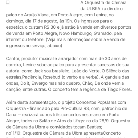
A Orquestra de Câmara
da ULBRA irá dividir o
palco do Araújo Viana, em Porto Alegre, com Lenine, no
domingo, dia 17 de agosto, às 19h. Os ingressos para o
espetáculo custam R$ 30 e já estão à venda em diversos pontos
de venda em Porto Alegre, Novo Hamburgo, Gramado, pela
internet ou telefone. (Veja mais informações sobre a venda de
ingressos no serviço, abaixo)
Cantor, produtor musical e arranjador com mais de 30 anos de
carreira, Lenine sobe ao palco para apresentar sucessos de sua
autoria, como Jack sou brasileiro, Leão do Norte, O Silêncio das
estrelas,Paciência, Rosebud (o verbo e a verba), A gandaia das
ondas, Do it, Envergo mas não quebro, Chão, De onde vem a
canção, entre outras. O concerto tem a regência de Tiago Flores.
Além desta apresentação, o projeto Concertos Populares com
Orquestra - financiado pelo Pró-Cultura RS, com, patrocínio de
Dana -- realizará outros três concertos neste ano em Porto
Alegre, todos no Salão de Atos da Ufrgs: no dia 28/9: Orquestra
de Câmara da Ulbra e convidados tocam Beatles;
no11/10: Orquestra de Câmara da Ulbra apresentaConcerto