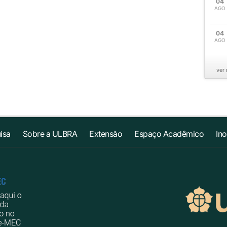
04
AGO
04
AGO
ver
isa
Sobre a ULBRA
Extensão
Espaço Acadêmico
In