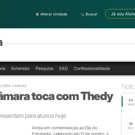
Já sou Alun
Alterar Unidade
Buscar
a
ria
Extensão
Pesquisa
EAD
Confessionalidade
Notíc
 ULBRA CANOAS
âmara toca com Thedy
25
MAR
presentam para alunos hoje
19
Ainda em comemoração ao Dia do
DEZ
Estudante, celebrado em 11 de agosto, a