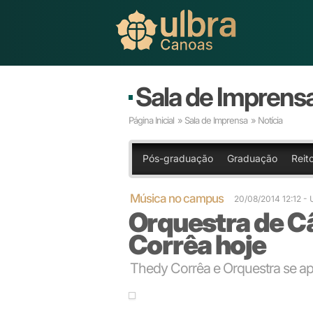
Sala de Imprens
Página Inicial
»
Sala de Imprensa
» Notícia
Pós-graduação
Graduação
Reito
Música no campus
20/08/2014 12:12
-
Orquestra de C
Corrêa hoje
Thedy Corrêa e Orquestra se a