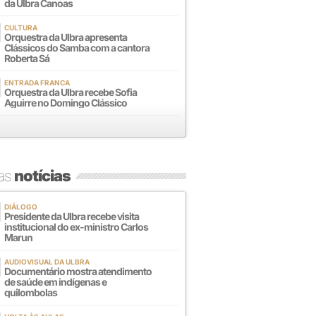
da Ulbra Canoas
CULTURA
Orquestra da Ulbra apresenta
Clássicos do Samba com a cantora
Roberta Sá
ENTRADA FRANCA
Orquestra da Ulbra recebe Sofia
Aguirre no Domingo Clássico
mas
notícias
DIÁLOGO
Presidente da Ulbra recebe visita
institucional do ex-ministro Carlos
Marun
AUDIOVISUAL DA ULBRA
Documentário mostra atendimento
de saúde em indígenas e
quilombolas