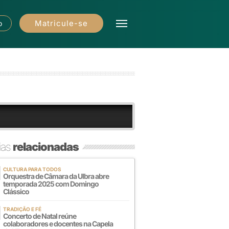
Matricule-se
o
ias
relacionadas
CULTURA PARA TODOS
Orquestra de Câmara da Ulbra abre
temporada 2025 com Domingo
Clássico
TRADIÇÃO E FÉ
Concerto de Natal reúne
colaboradores e docentes na Capela