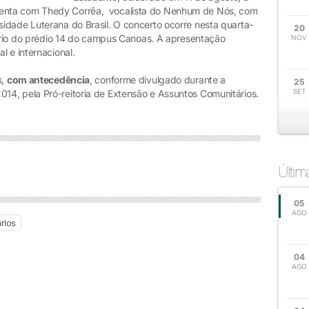
enta com Thedy Corrêa, vocalista do Nenhum de Nós, com
idade Luterana do Brasil. O concerto ocorre nesta quarta-
20
tório do prédio 14 do campus Canoas. A apresentação
NOV
l e internacional.
s,
com antecedência
, conforme divulgado durante a
25
SET
4, pela Pró-reitoria de Extensão e Assuntos Comunitários.
Últi
05
AGO
rios
04
AGO