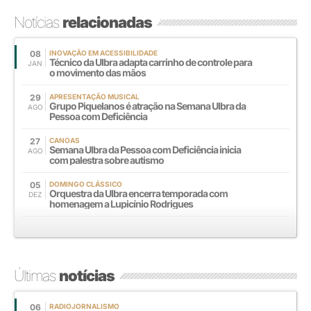
Notícias
relacionadas
08
INOVAÇÃO EM ACESSIBILIDADE
Técnico da Ulbra adapta carrinho de controle para
JAN
o movimento das mãos
29
APRESENTAÇÃO MUSICAL
Grupo Piquelanos é atração na Semana Ulbra da
AGO
Pessoa com Deficiência
27
CANOAS
Semana Ulbra da Pessoa com Deficiência inicia
AGO
com palestra sobre autismo
05
DOMINGO CLÁSSICO
Orquestra da Ulbra encerra temporada com
DEZ
homenagem a Lupicínio Rodrigues
Últimas
notícias
06
RADIOJORNALISMO