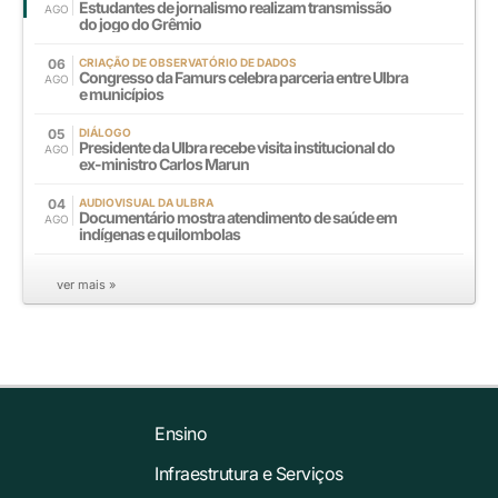
Estudantes de jornalismo realizam transmissão
AGO
do jogo do Grêmio
06
CRIAÇÃO DE OBSERVATÓRIO DE DADOS
Congresso da Famurs celebra parceria entre Ulbra
AGO
e municípios
05
DIÁLOGO
Presidente da Ulbra recebe visita institucional do
AGO
ex-ministro Carlos Marun
04
AUDIOVISUAL DA ULBRA
Documentário mostra atendimento de saúde em
AGO
indígenas e quilombolas
ver mais »
Ensino
Infraestrutura e Serviços