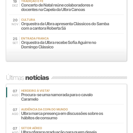
19
TRADIÇÃO E FÉ
Concerto de Natal reúne colaboradores e
DEZ
docentes na Capela da Ulbra Canoas
20
CULTURA
Orquestra da Ulbra apresenta Clássicos do Samba
NOV
com a cantora Roberta Sá
25
ENTRADA FRANCA
Orquestra da Ulbra recebe Sofia Aguirre no
SET
Domingo Clássico
Últimas
notícias
07
HERDEIRO À VISTA?
Procura-se uma namorada para o cavalo
AGO
Caramelo
07
AUDIÊNCIA DA COPA DO MUNDO
Ulbra marca presença em discussões sobre os
AGO
hábitos de consumo
07
SETOR AÉREO
Ulbra oferece graduação para quem deseja
AGO