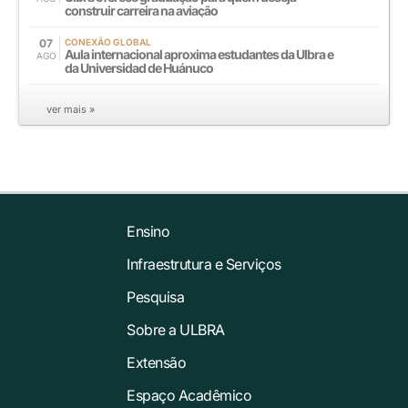
construir carreira na aviação
07
CONEXÃO GLOBAL
Aula internacional aproxima estudantes da Ulbra e
AGO
da Universidad de Huánuco
ver mais »
Ensino
Infraestrutura e Serviços
Pesquisa
Sobre a ULBRA
Extensão
Espaço Acadêmico