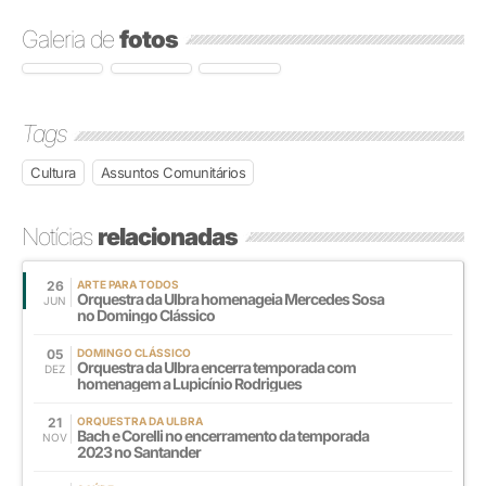
Galeria de
fotos
Tags
Cultura
Assuntos Comunitários
Notícias
relacionadas
26
ARTE PARA TODOS
Orquestra da Ulbra homenageia Mercedes Sosa
JUN
no Domingo Clássico
05
DOMINGO CLÁSSICO
Orquestra da Ulbra encerra temporada com
DEZ
homenagem a Lupicínio Rodrigues
21
ORQUESTRA DA ULBRA
Bach e Corelli no encerramento da temporada
NOV
2023 no Santander