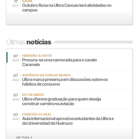
17
SAÚDE
Outubro Rosa na Ulbra Canoas terá atividades no
OUT
campus
Últimas
notícias
07
HERDEIRO À VISTA?
Procura-se uma namorada para o cavalo
AGO
Caramelo
07
AUDIÊNCIA DA COPA DO MUNDO
Ulbra marca presença em discussões sobre os
AGO
hábitos de consumo
07
SETOR AÉREO
Ulbra oferece graduação para quem deseja
AGO
construir carreira na aviação
07
CONEXÃO GLOBAL
Aula internacional aproxima estudantes da Ulbra e
AGO
da Universidad de Huánuco
ver mais »