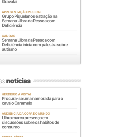
Gravataí
APRESENTAÇÃO MUSICAL
Grupo Piquelanos é atração na
Semana Ulbra da Pessoa com
Deficiência
CANOAS
Semana Ulbra da Pessoa com
Deficiência inicia com palestra sobre
autismo
mas
notícias
HERDEIRO À VISTA?
Procura-se uma namorada para o
cavalo Caramelo
AUDIÊNCIA DA COPA DO MUNDO
Ulbra marca presença em
discussões sobre os hábitos de
consumo