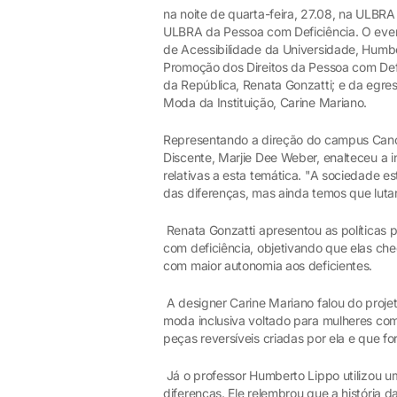
na noite de quarta-feira, 27.08, na ULBR
ULBRA da Pessoa com Deficiência. O even
de Acessibilidade da Universidade, Humbe
Promoção dos Direitos da Pessoa com Defi
da República, Renata Gonzatti; e da egre
Moda da Instituição, Carine Mariano.
Representando a direção do campus Cano
Discente, Marjie Dee Weber, enalteceu a i
relativas a esta temática. "A sociedade 
das diferenças, mas ainda temos que lutar 
Renata Gonzatti apresentou as políticas 
com deficiência, objetivando que elas ch
com maior autonomia aos deficientes.
A designer Carine Mariano falou do projet
moda inclusiva voltado para mulheres com
peças reversíveis criadas por ela e que 
Já o professor Humberto Lippo utilizou u
diferenças. Ele relembrou que a história 