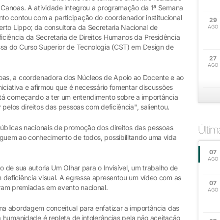
A Canoas. A atividade integrou a programação da 1ª Semana
to contou com a participação do coordenador institucional
29
rto Lippo; da consultora da Secretaria Nacional de
AGO
ciência da Secretaria de Direitos Humanos da Presidência
ssa do Curso Superior de Tecnologia (CST) em Design de
27
AGO
as, a coordenadora dos Núcleos de Apoio ao Docente e ao
niciativa e afirmou que é necessário fomentar discussões
está começando a ter um entendimento sobre a importância
pelos direitos das pessoas com deficiência", salientou.
públicas nacionais de promoção dos direitos das pessoas
Últi
eguem ao conhecimento de todos, possibilitando uma vida
07
AGO
o de sua autoria Um Olhar para o Invisível, um trabalho de
 deficiência visual. A egressa apresentou um vídeo com as
07
foram premiadas em evento nacional.
AGO
ma abordagem conceitual para enfatizar a importância das
da humanidade é repleta de intolerâncias pela não aceitação