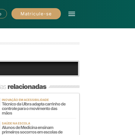
Matricule-se
o
ias
relacionadas
INOVAÇÃO EM ACESSIBILIDADE
Técnico da Ulbra adapta carrinho de
controle para o movimento das
mãos
SAÚDE NA ESCOLA
Alunos de Medicina ensinam
primeiros socorros em escolas de