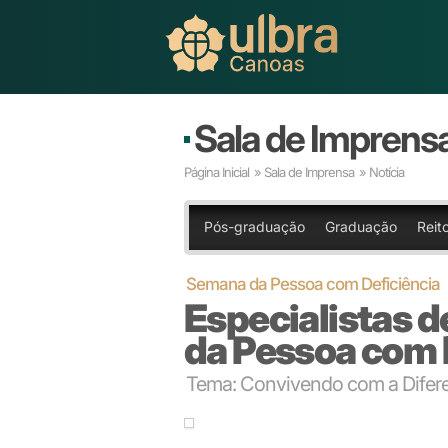
Sala de Imprens
Página Inicial
»
Sala de Imprensa
» Notícia
Pós-graduação
Graduação
Reito
Semana da Pessoa com Deficiência
Especialistas 
da Pessoa com 
Tema: Convivendo com a Diferen