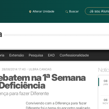
Já sou Alun
Alterar Unidade
Buscar
a
ria
Extensão
Pesquisa
EAD
Confessionalidade
Notíc
28/08/2014 17:40
- ULBRA CANOAS
debatem na 1ª Semana
08
Deficiência
JAN
ça para fazer Diferente
06
Convivendo com a Diferença para fazer
NOV
Diferente foi o tema do encontro realizado