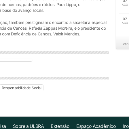
07
 de normas, padrões e rótulos. Para Lippo, o
AGO
a base do avanço social.
07
ição, também prestigiaram o encontro a secretária especial
AGO
cia de Canoas, Rafaela Zappas Moreira, e o presidente do
a com Deficiência de Canoas, Valoir Mendes.
ver
Responsabilidade Social
isa
Sobre a ULBRA
Extensão
Espaço Acadêmico
In