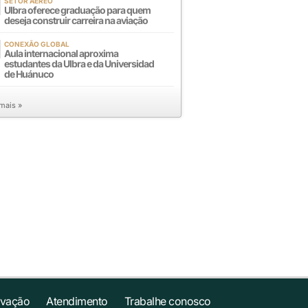
SETOR AÉREO
Ulbra oferece graduação para quem
deseja construir carreira na aviação
CONEXÃO GLOBAL
Aula internacional aproxima
estudantes da Ulbra e da Universidad
de Huánuco
 mais »
ovação
Atendimento
Trabalhe conosco