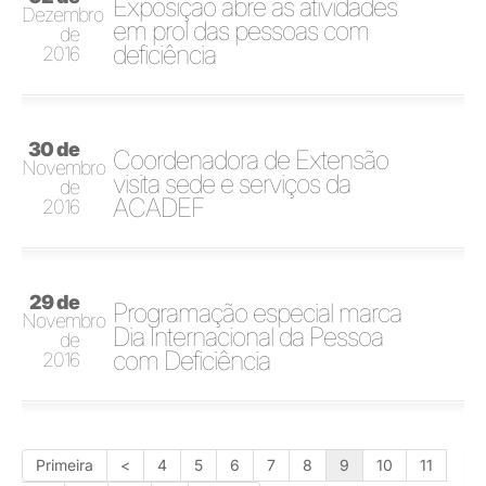
Exposição abre as atividades
Dezembro
em prol das pessoas com
de
deficiência
2016
30 de
Coordenadora de Extensão
Novembro
visita sede e serviços da
de
ACADEF
2016
29 de
Programação especial marca
Novembro
Dia Internacional da Pessoa
de
com Deficiência
2016
Primeira
<
4
5
6
7
8
9
10
11