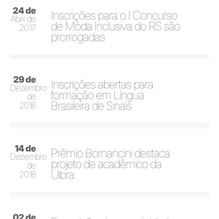
24 de
Inscrições para o I Concurso
Abril de
de Moda Inclusiva do RS são
2017
prorrogadas
29 de
Inscrições abertas para
Dezembro
formação em Língua
de
Brasileira de Sinais
2016
14 de
Prêmio Bornancini destaca
Dezembro
projeto de acadêmico da
de
Ulbra
2016
02 de