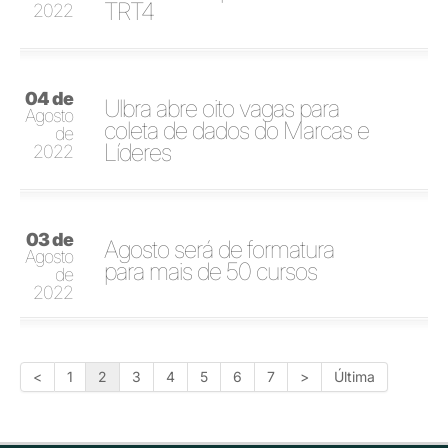
TRT4
2022
04 de
Ulbra abre oito vagas para
Agosto
coleta de dados do Marcas e
de
Líderes
2022
03 de
Agosto será de formatura
Agosto
para mais de 50 cursos
de
2022
<
1
2
3
4
5
6
7
>
Última