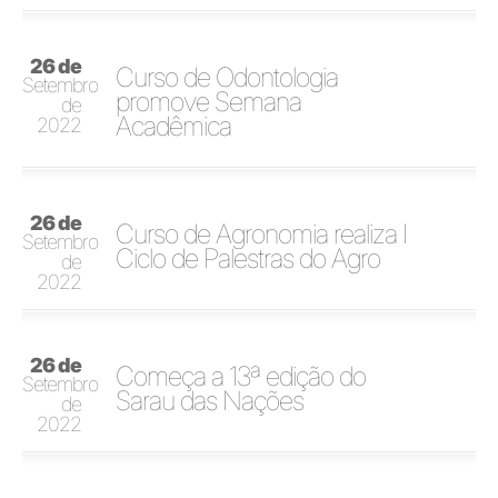
26 de
Curso de Odontologia
Setembro
promove Semana
de
Acadêmica
2022
26 de
Curso de Agronomia realiza I
Setembro
Ciclo de Palestras do Agro
de
2022
26 de
Começa a 13ª edição do
Setembro
Sarau das Nações
de
2022