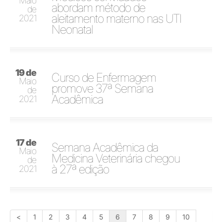
Maio
abordam método de
de
aleitamento materno nas UTI
2021
Neonatal
19 de
Curso de Enfermagem
Maio
promove 37ª Semana
de
Acadêmica
2021
17 de
Semana Acadêmica da
Maio
Medicina Veterinária chegou
de
à 27ª edição
2021
<
1
2
3
4
5
6
7
8
9
10