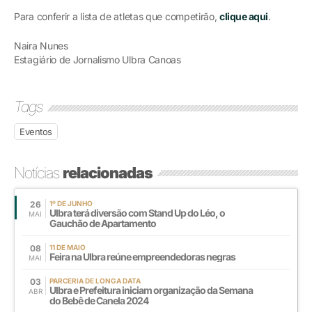
Para conferir a lista de atletas que competirão,
clique aqui
.
Naira Nunes
Estagiário de Jornalismo Ulbra Canoas
Tags
Eventos
Notícias
relacionadas
26
1º DE JUNHO
Ulbra terá diversão com Stand Up do Léo, o
MAI
Gauchão de Apartamento
08
11 DE MAIO
Feira na Ulbra reúne empreendedoras negras
MAI
03
PARCERIA DE LONGA DATA
Ulbra e Prefeitura iniciam organização da Semana
ABR
do Bebê de Canela 2024