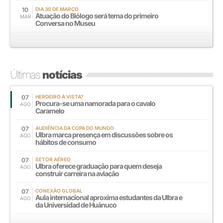
10
DIA 30 DE MARÇO
Atuação do Biólogo será tema do primeiro
MAR
Conversa no Museu
Últimas
notícias
07
HERDEIRO À VISTA?
Procura-se uma namorada para o cavalo
AGO
Caramelo
07
AUDIÊNCIA DA COPA DO MUNDO
Ulbra marca presença em discussões sobre os
AGO
hábitos de consumo
07
SETOR AÉREO
Ulbra oferece graduação para quem deseja
AGO
construir carreira na aviação
07
CONEXÃO GLOBAL
Aula internacional aproxima estudantes da Ulbra e
AGO
da Universidad de Huánuco