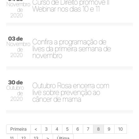
Curso de Direito promove II
Novembro
Webinar nos dias 10 e 11
de
2020
03 de
Confira a programação de
Novembro
lives da primeira semana de
de
novembro
2020
30 de
Outubro Rosa encerra com
Outubro
live sobre prevenção ao
de
câncer de mama
2020
Primeira
<
3
4
5
6
7
8
9
10
11
12
13
>
Última