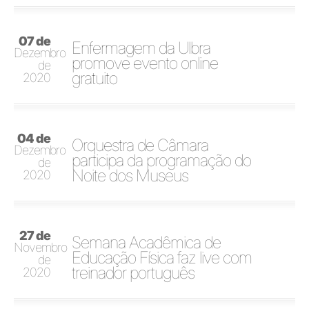
07 de
Enfermagem da Ulbra
Dezembro
promove evento online
de
gratuito
2020
04 de
Orquestra de Câmara
Dezembro
participa da programação do
de
Noite dos Museus
2020
27 de
Semana Acadêmica de
Novembro
Educação Física faz live com
de
treinador português
2020