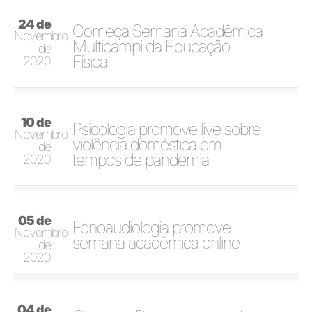
24 de
Começa Semana Acadêmica
Novembro
Multicampi da Educação
de
Física
2020
10 de
Psicologia promove live sobre
Novembro
violência doméstica em
de
tempos de pandemia
2020
05 de
Fonoaudiologia promove
Novembro
semana acadêmica online
de
2020
04 de