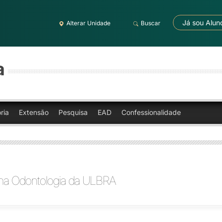
Já sou Alun
Alterar Unidade
Buscar
a
ria
Extensão
Pesquisa
EAD
Confessionalidade
 na Odontologia da ULBRA