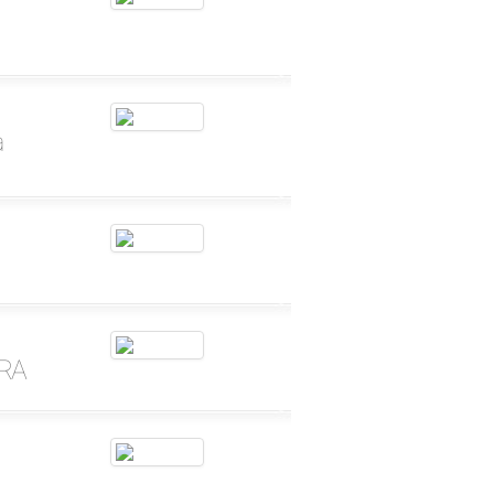
a
BRA