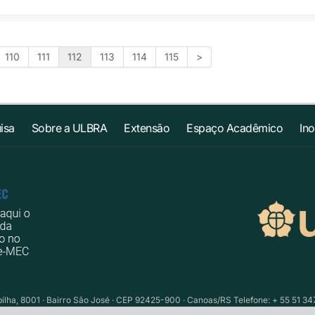
110
111
112
113
114
115
>
isa
Sobre a ULBRA
Extensão
Espaço Acadêmico
In
ilha, 8001 · Bairro São José · CEP 92425-900 · Canoas/RS Telefone: + 55 51 34