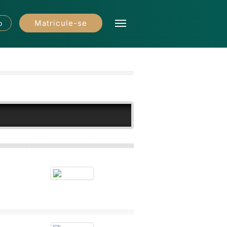
Matricule-se
o