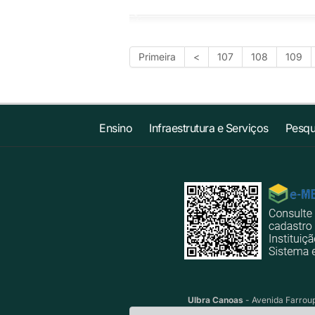
Primeira
<
107
108
109
Ensino
Infraestrutura e Serviços
Pesqu
Ulbra Canoas
- Avenida Farroup