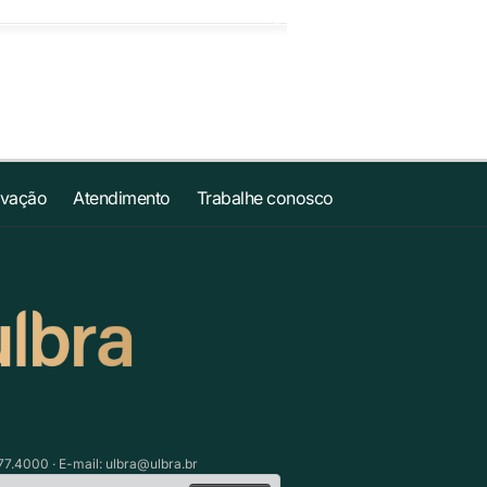
ovação
Atendimento
Trabalhe conosco
77.4000 · E-mail:
ulbra@ulbra.br