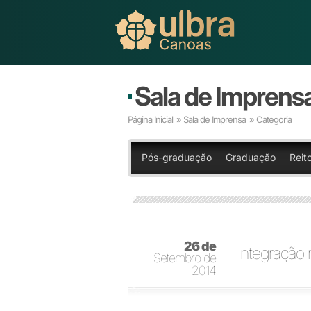
Sala de Imprens
Página Inicial
»
Sala de Imprensa
» Categoria
Pós-graduação
Graduação
Reito
26 de
Integração
Setembro de
2014