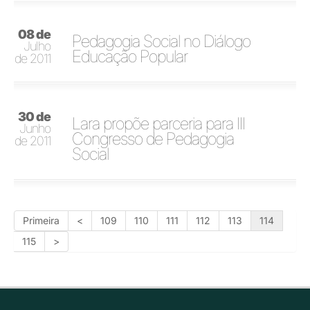
08 de
Pedagogia Social no Diálogo
Julho
Educação Popular
de 2011
30 de
Lara propõe parceria para III
Junho
Congresso de Pedagogia
de 2011
Social
Primeira
<
109
110
111
112
113
114
115
>