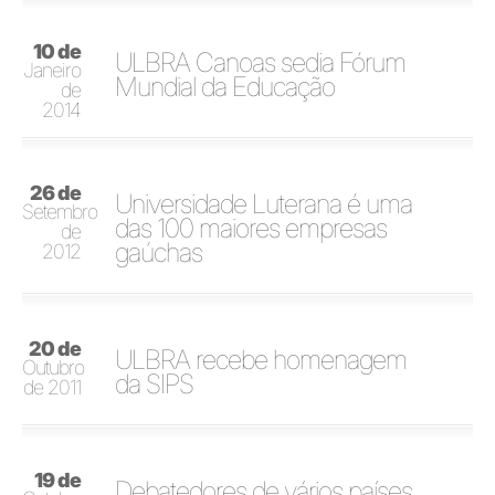
10 de
ULBRA Canoas sedia Fórum
Janeiro
Mundial da Educação
de
2014
26 de
Universidade Luterana é uma
Setembro
das 100 maiores empresas
de
gaúchas
2012
20 de
ULBRA recebe homenagem
Outubro
da SIPS
de 2011
19 de
Debatedores de vários países