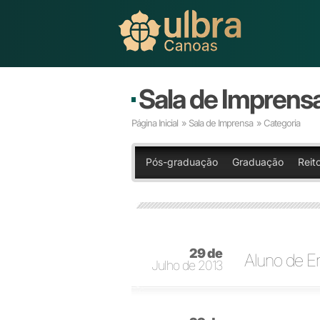
Sala de Imprens
Página Inicial
»
Sala de Imprensa
» Categoria
Pós-graduação
Graduação
Reito
29 de
Aluno de En
Julho de 2013