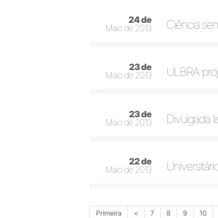
24 de
Ciência sem
Maio de 2013
23 de
ULBRA proj
Maio de 2013
23 de
Divulgada l
Maio de 2013
22 de
Universitár
Maio de 2013
Primeira
<
7
8
9
10