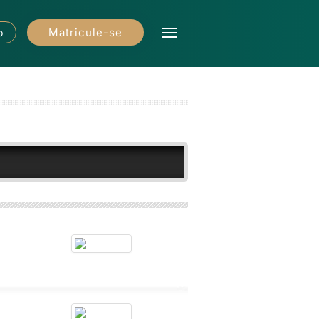
Matricule-se
o