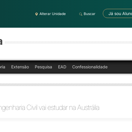
Já sou Alun
Alterar Unidade
Buscar
a
ria
Extensão
Pesquisa
EAD
Confessionalidade
genharia Civil vai estudar na Austrália