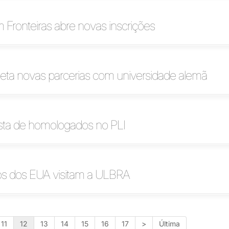
 Fronteiras abre novas inscrições
eta novas parcerias com universidade alemã
ista de homologados no PLI
ios dos EUA visitam a ULBRA
11
12
13
14
15
16
17
>
Última