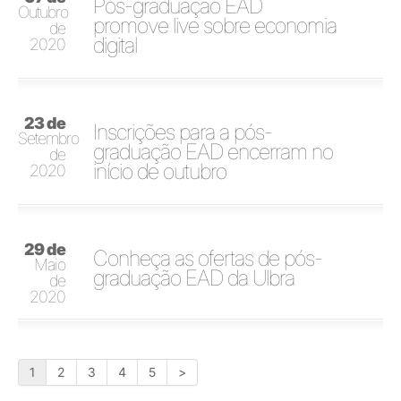
Pós-graduação EAD
Outubro
promove live sobre economia
de
digital
2020
23 de
Inscrições para a pós-
Setembro
graduação EAD encerram no
de
início de outubro
2020
29 de
Conheça as ofertas de pós-
Maio
graduação EAD da Ulbra
de
2020
1
2
3
4
5
>