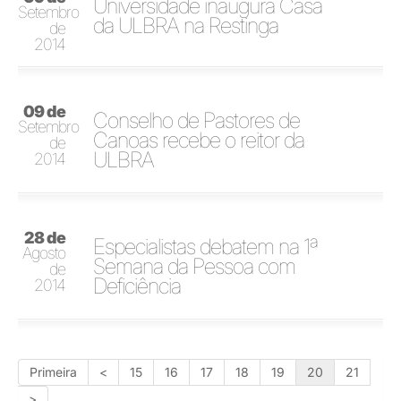
Universidade inaugura Casa
Setembro
da ULBRA na Restinga
de
2014
09 de
Conselho de Pastores de
Setembro
Canoas recebe o reitor da
de
ULBRA
2014
28 de
Especialistas debatem na 1ª
Agosto
Semana da Pessoa com
de
Deficiência
2014
Primeira
<
15
16
17
18
19
20
21
>