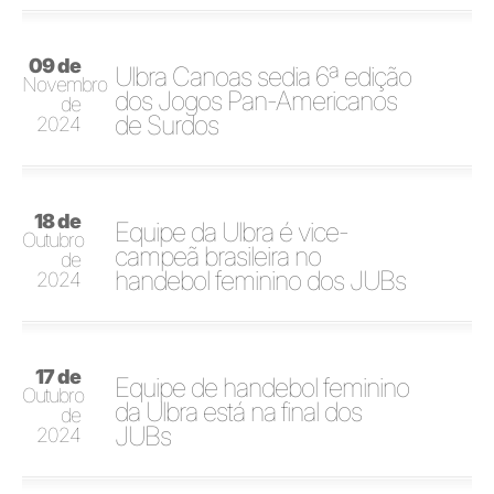
09 de
Ulbra Canoas sedia 6ª edição
Novembro
dos Jogos Pan-Americanos
de
de Surdos
2024
18 de
Equipe da Ulbra é vice-
Outubro
campeã brasileira no
de
handebol feminino dos JUBs
2024
17 de
Equipe de handebol feminino
Outubro
da Ulbra está na final dos
de
JUBs
2024