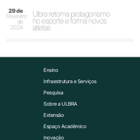
29 de
Ulbra retoma protagonismo
Fevereiro
no esporte e forma novos
de
atletas
2024
Ensino
Infraestrutura e Serviços
Pesquisa
Sobre a ULBRA
Extensão
Espaço Acadêmico
Inovação