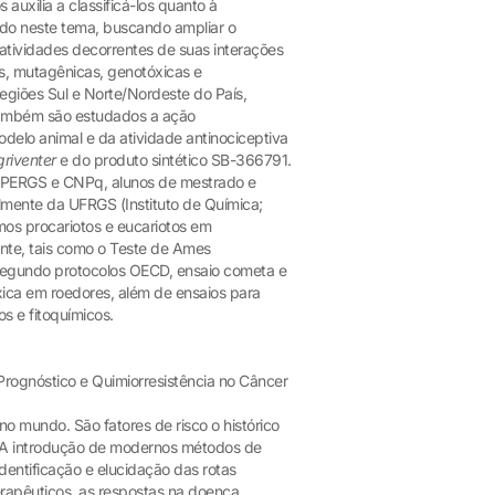
uxilia a classificá-los quanto à
rido neste tema, buscando ampliar o
atividades decorrentes de suas interações
as, mutagênicas, genotóxicas e
regiões Sul e Norte/Nordeste do País,
 Também são estudados a ação
delo animal e da atividade antinociceptiva
griventer
e do produto sintético SB-366791.
s FAPERGS e CNPq, alunos de mestrado e
lmente da UFRGS (Instituto de Química;
mos procariotos e eucariotos em
nte, tais como o Teste de Ames
 segundo protocolos OECD, ensaio cometa e
xica em roedores, além de ensaios para
s e fitoquímicos.
rognóstico e Quimiorresistência no Câncer
o mundo. São fatores de risco o histórico
da. A introdução de modernos métodos de
identificação e elucidação das rotas
rapêuticos, as respostas na doença