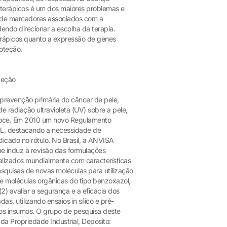
oterápicos é um dos maiores problemas e
ão de marcadores associados com a
endo direcionar a escolha da terapia.
terápicos quanto a expressão de genes
roteção.
teção
a prevenção primária do câncer de pele,
e radiação ultravioleta (UV) sobre a pele,
coce. Em 2010 um novo Regulamento
UL, destacando a necessidade de
icado no rótulo. No Brasil, a ANVISA
 induz à revisão das formulações
alizados mundialmente com características
esquisas de novas moléculas para utilização
 de moléculas orgânicas do tipo benzoxazol,
2) avaliar a segurança e a eficácia dos
as, utilizando ensaios in sílico e pré-
ovos insumos. O grupo de pesquisa deste
 da Propriedade Industrial, Depósito: