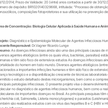
/12/2014; Prazo de Validade: 20 (vinte) anos contados a partir de 30/1
mero de depósito: BR1020140329668, intitulada: "Processo de obtenção 
nzazólicos, composições fotoprotetoras e sua utilização na prevenção de
ea de Concentração: Biologia Celular Aplicada à Saúde Humana e Anim
ojeto:
Diagnóstico e Epidemiologia Molecular de Agentes Infecciosos H
ocente Responsável:
Dr.Vagner Ricardo Lunge
esumo:
As doenças infecciosas ainda são uma das principais causas de
versos agentes etiológicos (entre os quais vírus, bactérias, parasitas) est
manas e têm sido foco de extensivos estudos As doenças infecciosas ain
rtalidade do homem em todo mundo. Diversos agentes etiológicos (entre o
lacionados a importantes infecções humanas e têm sido foco de extensivo
anço tecnológico e a disponibilização crescente de técnicas laboratoriai
rmitido o estudo detalhado destes microrganismos, bem como a compre
incipais patologias infecciosas. O presente projeto visa o desenvolvimento
lecular no diagnóstico de agentes infecciosos humanos, bem como a rea
leculares de importantes doenças no Brasil. As principais pesquisas têm
cherichia coli, Salmonella, Listeria monocytogenes) e parasitos (Leishman
mbém são realizados estudos com os vírus das hepatites B e C (HBV e H