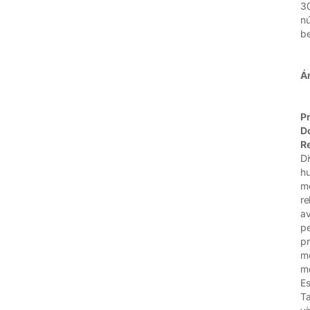
30
nú
be
Ár
Pr
D
R
Di
hu
mo
re
av
pe
pr
mo
mo
Es
Ta