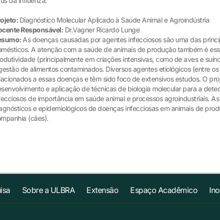
rus da influenza.
ojeto:
Diagnóstico Molecular Aplicado à Saúde Animal e Agroindústria
ocente Responsável:
Dr.Vagner Ricardo Lunge
esumo:
As doenças causadas por agentes infecciosos são uma das princi
mésticos. A atenção com a saúde de animais de produção também é essen
odutividade (principalmente em criações intensivas, como de aves e suíno
gestão de alimentos contaminados. Diversos agentes etiológicos (entre os q
lacionados a essas doenças e têm sido foco de extensivos estudos. O pro
senvolvimento e aplicação de técnicas de biologia molecular para a det
fecciosos de importância em saúde animal e processos agroindustriais. As
agnósticos e epidemiológicos de doenças infecciosas em animais de produ
mpanhia (cães).
isa
Sobre a ULBRA
Extensão
Espaço Acadêmico
In