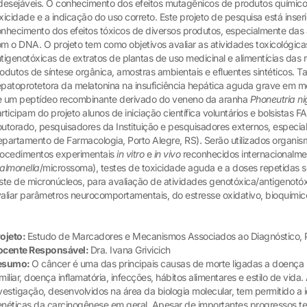
desejáveis. O conhecimento dos efeitos mutagênicos de produtos químicos a
xicidade e a indicação do uso correto. Este projeto de pesquisa está inse
nhecimento dos efeitos tóxicos de diversos produtos, especialmente das 
m o DNA. O projeto tem como objetivos avaliar as atividades toxicológic
tigenotóxicas de extratos de plantas de uso medicinal e alimentícias das 
odutos de síntese orgânica, amostras ambientais e efluentes sintéticos.
patoprotetora da melatonina na insuficiência hepática aguda grave em mo
 um peptídeo recombinante derivado do veneno da aranha
Phoneutria ni
rticipam do projeto alunos de iniciação científica voluntários e bolsista
utorado, pesquisadores da Instituição e pesquisadores externos, especia
partamento de Farmacologia, Porto Alegre, RS). Serão utilizados organis
ocedimentos experimentais
in vitro
e
in vivo
reconhecidos internacionalme
almonella
/microssoma), testes de toxicidade aguda e a doses repetidas
ste de micronúcleos, para avaliação de atividades genotóxica/antigenotó
aliar parâmetros neurocomportamentais, do estresse oxidativo, bioquímico
ojeto:
Estudo de Marcadores e Mecanismos Associados ao Diagnóstico, P
ocente Responsável:
Dra. Ivana Grivicich
esumo:
O câncer é uma das principais causas de morte ligadas a doença n
miliar, doença inflamatória, infecções, hábitos alimentares e estilo de vi
vestigação, desenvolvidos na área da biologia molecular, tem permitido a 
néticas da carcinogênese em geral. Apesar de importantes progressos te