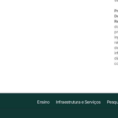
ví
Pr
D
R
do
pr
in
re
de
in
di
co
Ensino
Infraestrutura e Serviços
Pesqu