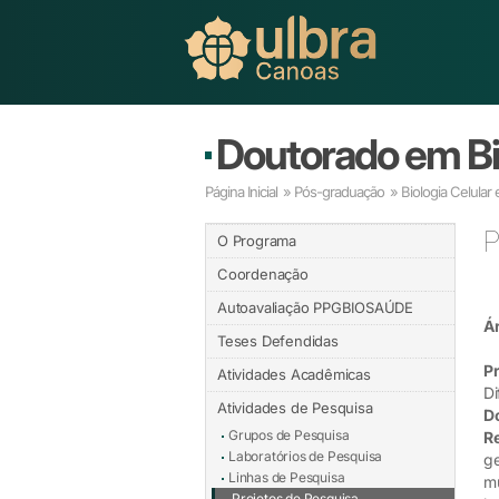
Doutorado em Bio
Página Inicial
»
Pós-graduação
»
Biologia Celular
P
O Programa
Coordenação
Autoavaliação PPGBIOSAÚDE
Ár
Teses Defendidas
Pr
Atividades Acadêmicas
Di
Atividades de Pesquisa
D
Grupos de Pesquisa
R
Laboratórios de Pesquisa
ge
Linhas de Pesquisa
mu
Projetos de Pesquisa