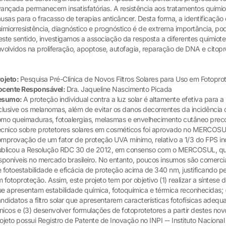
ançada permanecem insatisfatórias. A resistência aos tratamentos quimi
usas para o fracasso de terapias anticâncer. Desta forma, a identificaç
imiorresistência, diagnóstico e prognóstico é de extrema importância, pod
ste sentido, investigamos a associação da resposta a diferentes quimio
volvidos na proliferação, apoptose, autofagia, reparação de DNA e citop
ojeto:
Pesquisa Pré-Clínica de Novos Filtros Solares para Uso em Fotopro
ocente Responsável:
Dra. Jaqueline Nascimento Picada
esumo:
A proteção individual contra a luz solar é altamente efetiva para 
clusive os melanomas, além de evitar os danos decorrentes da incidência d
mo queimaduras, fotoalergias, melasmas e envelhecimento cutâneo pre
cnico sobre protetores solares em cosméticos foi aprovado no MERCOS
mprovação de um fator de proteção UVA mínimo, relativo a 1/3 do FPS ind
blicou a Resolução RDC 30 de 2012, em consenso com o MERCOSUL, que
sponíveis no mercado brasileiro. No entanto, poucos insumos são comerci
 fotoestabilidade e eficácia de proteção acima de 340 nm, justificando p
 fotoproteção. Assim, este projeto tem por objetivo (1) realizar a síntese
e apresentam estabilidade química, fotoquímica e térmica reconhecidas; (
ndidatos a filtro solar que apresentarem características fotofísicas adequad
ínicos e (3) desenvolver formulações de fotoprotetores a partir destes n
ojeto possui Registro de Patente de Inovação no INPI -- Instituto Nacional