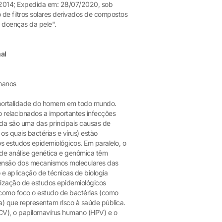
2/2014; Expedida em: 28/07/2020, sob
de filtros solares derivados de compostos
 doenças da pele".
al
umanos
 mortalidade do homem em todo mundo.
ão relacionados a importantes infecções
da são uma das principais causas de
s quais bactérias e vírus) estão
s estudos epidemiológicos. Em paralelo, o
s de análise genética e genômica têm
ensão dos mecanismos moleculares das
 e aplicação de técnicas de biologia
lização de estudos epidemiológicos
 como foco o estudo de bactérias (como
ia) que representam risco à saúde pública.
CV), o papilomavírus humano (HPV) e o