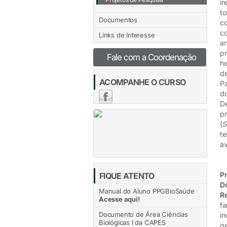
in
to
Documentos
co
co
Links de Interesse
an
pr
Fale com a Coordenação
he
de
ACOMPANHE O CURSO
Pa
do
De
pr
(
S
te
av
Pr
FIQUE ATENTO
D
Manual do Aluno PPGBioSaúde
R
Acesse aqui!
fa
Documento de Área Ciências
in
Biológicas I da CAPES
ge