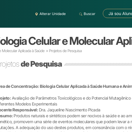
Já sou Alun
Alterar Unidade
Buscar
logia Celular e Molecular Ap
 e Molecular Aplicada à Saúde
» Projetos de Pesquisa
rojetos
de Pesquisa
ea de Concentração: Biologia Celular Aplicada à Saúde Humana e Anim
ojeto:
Avaliação de Parâmetros Toxicológicos e do Potencial Mutagênico 
ferentes Modelos Experimentais
ocente Responsável:
Dra. Jaqueline Nascimento Picada
esumo:
Produtos naturais e sintéticos podem ser nocivos à saúde e ao am
nético, promovem uma série de eventos moleculares que podem levar a m
tações. A adequação do uso destes produtos, em consonância com o nível