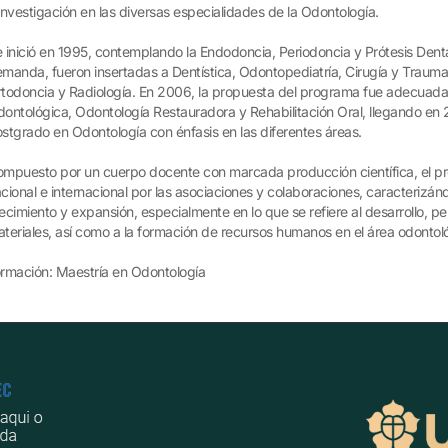
investigación en las diversas especialidades de la Odontología.
 inició en 1995, contemplando la Endodoncia, Periodoncia y Prótesis Denta
manda, fueron insertadas a Dentística, Odontopediatría, Cirugía y Trauma
todoncia y Radiología. En 2006, la propuesta del programa fue adecuada 
ontológica, Odontología Restauradora y Rehabilitación Oral, llegando en 
stgrado en Odontología con énfasis en las diferentes áreas.
mpuesto por un cuerpo docente con marcada producción científica, el pr
cional e internacional por las asociaciones y colaboraciones, caracteriz
ecimiento y expansión, especialmente en lo que se refiere al desarrollo, p
teriales, así como a la formación de recursos humanos en el área odontol
rmación: Maestría en Odontología