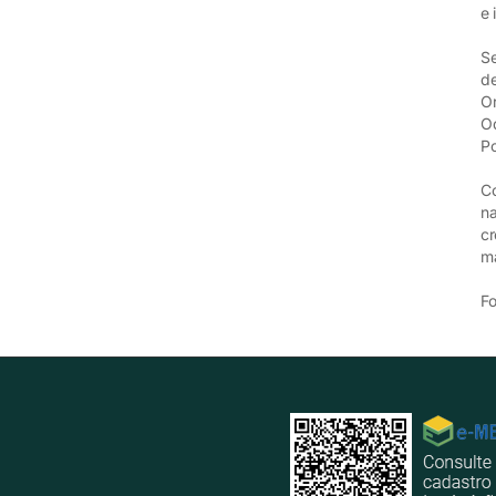
e 
Se
de
Or
Od
Po
Co
na
cr
ma
Fo