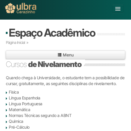
Alterar Unidade
Espaço Acadêmico
Buscar
Página Inicial
»
Já sou Aluno
Menu
Matricule-se
Cursos
de Nivelamento
Educação Básica
Quando chega à Universidade, o estudante tem a possibilidade de
Graduação
cursar, gratuitamente, as seguintes disciplinas de nivelamento.
Pós-graduação
Física
Educação a Distância
Língua Espanhola
Pesquisa
Língua Portuguesa
Extensão
Matemática
Infraestrutura e Serviços
Normas Técnicas segundo a ABNT
Química
Inovação
Pré-Cálculo
Sobre a ULBRA