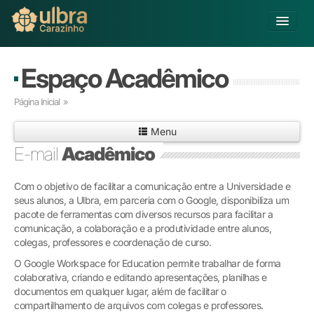
Alterar Unidade
Espaço Acadêmico
Buscar
Página Inicial
»
Já sou Aluno
Menu
Matricule-se
E-mail
Acadêmico
Educação Básica
Com o objetivo de facilitar a comunicação entre a Universidade e
Graduação
seus alunos, a Ulbra, em parceria com o Google, disponibiliza um
Pós-graduação
pacote de ferramentas com diversos recursos para facilitar a
Educação a Distância
comunicação, a colaboração e a produtividade entre alunos,
Pesquisa
colegas, professores e coordenação de curso.
Extensão
O Google Workspace for Education permite trabalhar de forma
Infraestrutura e Serviços
colaborativa, criando e editando apresentações, planilhas e
documentos em qualquer lugar, além de facilitar o
Inovação
compartilhamento de arquivos com colegas e professores.
Sobre a ULBRA