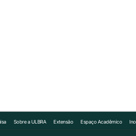
isa
Sobre a ULBRA
Extensão
Espaço Acadêmico
In