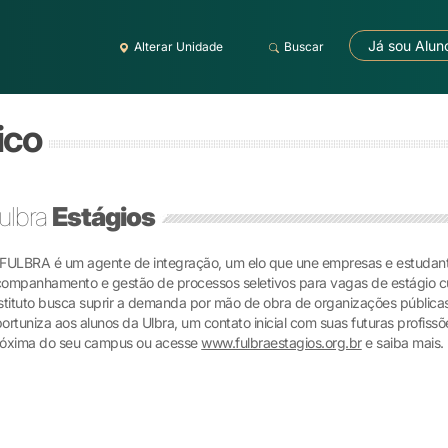
Já sou Alun
Alterar Unidade
Buscar
ico
ulbra
Estágios
FULBRA é um agente de integração, um elo que une empresas e estudante
ompanhamento e gestão de processos seletivos para vagas de estágio cur
stituto busca suprir a demanda por mão de obra de organizações públic
ortuniza aos alunos da Ulbra, um contato inicial com suas futuras profis
róxima do seu campus ou acesse
www.fulbraestagios.org.br
e saiba mais.