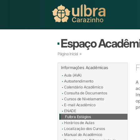
Espaço Acadêm
Página Inicial
»
F
Informações Acadêmicas
Aula (AVA)
Autoatendimento
A 
Calendário Acadêmico
ac
Consulta de Documentos
In
Cursos de Nivelamento
op
E-mail Acadêmico
p
ENADE
Fulbra Estágios
Horários de Aulas
Localização dos Cursos
Manual do Acadêmico