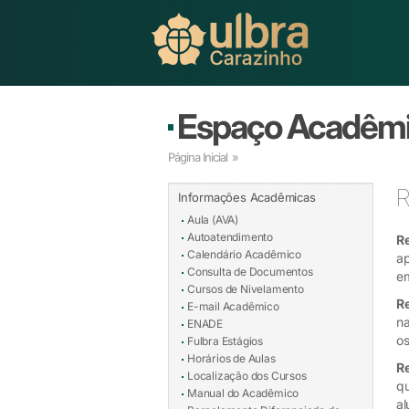
Espaço Acadêm
Página Inicial
»
R
Informações Acadêmicas
Aula (AVA)
Autoatendimento
R
Calendário Acadêmico
ap
Consulta de Documentos
em
Cursos de Nivelamento
R
E-mail Acadêmico
na
ENADE
os
Fulbra Estágios
Horários de Aulas
R
Localização dos Cursos
qu
Manual do Acadêmico
al