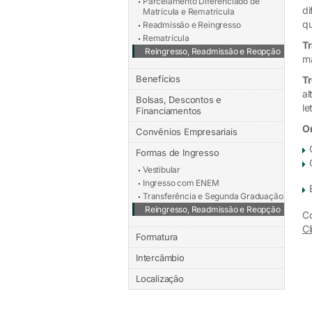
Parcelamento Diferenciado de
di
Matrícula e Rematrícula
qu
Readmissão e Reingresso
Rematrícula
Tr
Reingresso, Readmissão e Reopção
ma
Benefícios
T
al
Bolsas, Descontos e
le
Financiamentos
On
Convênios Empresariais
Formas de Ingresso
Vestibular
Ingresso com ENEM
Transferência e Segunda Graduação
Reingresso, Readmissão e Reopção
Co
Cl
Formatura
Intercâmbio
Localização