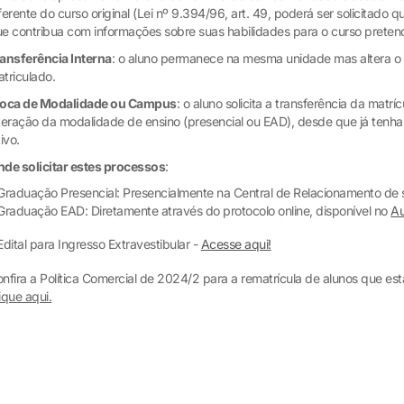
ferente do curso original (Lei nº 9.394/96, art. 49, poderá ser solicitado 
e contribua com informações sobre suas habilidades para o curso preten
ansferência Interna
: o aluno permanece na mesma unidade mas altera o 
triculado.
roca de Modalidade ou Campus
: o aluno solicita a transferência da matr
teração da modalidade de ensino (presencial ou EAD), desde que já tenha
tivo.
de solicitar estes processos
:
Graduação Presencial: Presencialmente na Central de Relacionamento de
Graduação EAD: Diretamente através do protocolo online, disponível no
Au
Edital para Ingresso Extravestibular -
Acesse aqui!
nfira a Política Comercial de 2024/2 para a rematrícula de alunos que es
ique aqui.