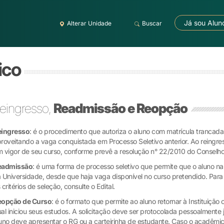
Já sou Alun
Alterar Unidade
Buscar
ico
eingresso,
Readmissão e Reopção
eingresso
: é o procedimento que autoriza o aluno com matrícula trancada
roveitando a vaga conquistada em Processo Seletivo anterior. Ao reingres
 vigor de seu curso, conforme prevê a resolução n° 22/2010 do Conselho 
eadmissão
: é uma forma de processo seletivo que permite que o aluno n
 Universidade, desde que haja vaga disponível no curso pretendido. Para
 critérios de seleção, consulte o Edital.
eopção de Curso
: é o formato que permite ao aluno retornar à Instituiç
al iniciou seus estudos. A solicitação deve ser protocolada pessoalmente
uno deve apresentar o RG ou a carteirinha de estudante. Caso o acadêmic