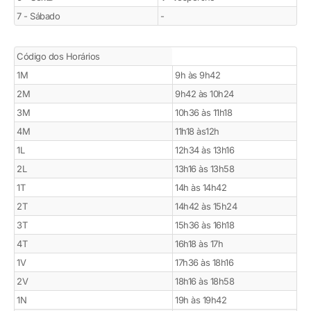
7 - Sábado
-
Código dos Horários
1M
9h às 9h42
2M
9h42 às 10h24
3M
10h36 às 11h18
4M
11h18 às12h
1L
12h34 às 13h16
2L
13h16 às 13h58
1T
14h às 14h42
2T
14h42 às 15h24
3T
15h36 às 16h18
4T
16h18 às 17h
1V
17h36 às 18h16
2V
18h16 às 18h58
1N
19h às 19h42