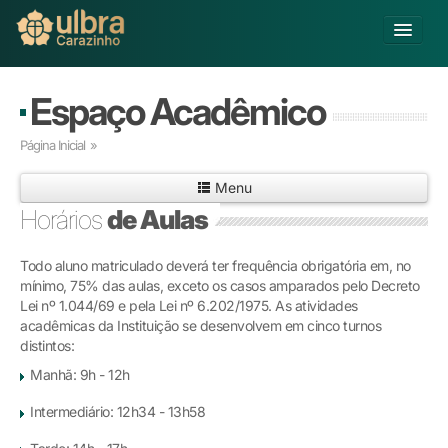
Alterar Unidade
Espaço Acadêmico
Buscar
Página Inicial
»
Já sou Aluno
Menu
Matricule-se
Horários
de Aulas
Educação Básica
Todo aluno matriculado deverá ter frequência obrigatória em, no
Graduação
mínimo, 75% das aulas, exceto os casos amparados pelo Decreto
Pós-graduação
Lei nº 1.044/69 e pela Lei nº 6.202/1975. As atividades
Educação a Distância
acadêmicas da Instituição se desenvolvem em cinco turnos
Pesquisa
distintos:
Extensão
Manhã: 9h - 12h
Infraestrutura e Serviços
Intermediário: 12h34 - 13h58
Inovação
Sobre a ULBRA