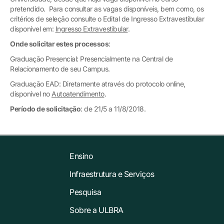
pretendido. Para consultar as vagas disponíveis, bem como, os
critérios de seleção consulte o Edital de Ingresso Extravestibular
disponível em:
Ingresso Extravestibular
.
Onde solicitar estes processos
:
Graduação Presencial: Presencialmente na Central de
Relacionamento de seu Campus.
Graduação EAD: Diretamente através do protocolo online,
disponível no
Autoatendimento
.
Período de solicitação
: de 21/5 a 11/8/2018.
Ensino
Infraestrutura e Serviços
Pesquisa
Sobre a ULBRA