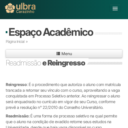
Alterar Unidade
Espaço Acadêmico
Buscar
Página Inicial
»
Já sou Aluno
Menu
Matricule-se
Readmissão
e Reingresso
Educação Básica
Graduação
Pós-graduação
Reingresso
: É o procedimento que autoriza o aluno com matrícula
trancada a retomar seu vínculo com o curso, aproveitando a vaga
Educação a Distância
conquistada em Processo Seletivo anterior. Ao reingressar o aluno
Pesquisa
será enquadrado no currículo em vigor de seu Curso, conforme
Extensão
prevê a resolução n° 22/2010 do Conselho Universitário.
Infraestrutura e Serviços
Readmissão:
É uma forma de processo seletivo na qual permite
Inovação
que o aluno na condição de evadido retome seus estudos na
Sobre a ULBRA
Universidade, desde que haja vaga disponível no curso