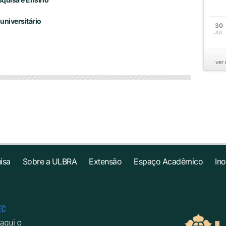
universitário
30
JUL
ver
isa
Sobre a ULBRA
Extensão
Espaço Acadêmico
In