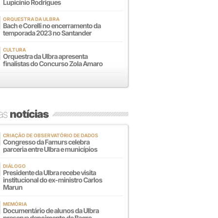
Lupicínio Rodrigues
ORQUESTRA DA ULBRA
Bach e Corelli no encerramento da
temporada 2023 no Santander
CULTURA
Orquestra da Ulbra apresenta
finalistas do Concurso Zola Amaro
mas
notícias
CRIAÇÃO DE OBSERVATÓRIO DE DADOS
Congresso da Famurs celebra
parceria entre Ulbra e municípios
DIÁLOGO
Presidente da Ulbra recebe visita
institucional do ex-ministro Carlos
Marun
MEMÓRIA
Documentário de alunos da Ulbra
preserva depoimento de Bagre