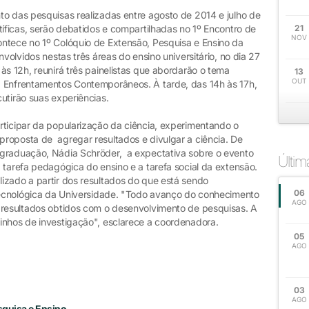
to das pesquisas realizadas entre agosto de 2014 e julho de
tíficas, serão debatidos e compartilhadas no 1º Encontro de
21
NOV
ntece no 1º Colóquio de Extensão, Pesquisa e Ensino da
nvolvidos nestas três áreas do ensino universitário, no dia 27
às 12h, reunirá três painelistas que abordarão o tema
13
OUT
: Enfrentamentos Contemporâneos. À tarde, das 14h às 17h,
utirão suas experiências.
rticipar da popularização da ciência, experimentando o
roposta de agregar resultados e divulgar a ciência. De
-graduação, Nádia Schröder, a expectativa sobre o evento
Últi
 tarefa pedagógica do ensino e a tarefa social da extensão.
izado a partir dos resultados do que está sendo
06
 Tecnológica da Universidade. "Todo avanço do conhecimento
AGO
 resultados obtidos com o desenvolvimento de pesquisas. A
inhos de investigação", esclarece a coordenadora.
05
AGO
03
AGO
squisa e Ensino