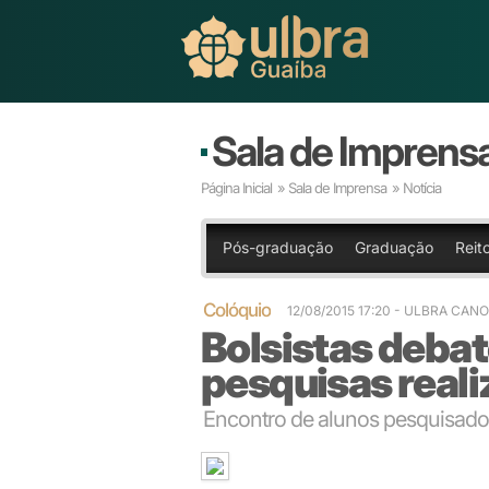
Sala de Imprens
Página Inicial
»
Sala de Imprensa
» Notícia
Pós-graduação
Graduação
Reit
Colóquio
12/08/2015 17:20
- ULBRA CAN
Bolsistas debat
pesquisas reali
Encontro de alunos pesquisador