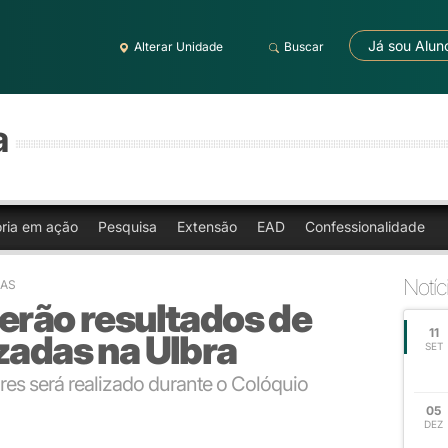
Já sou Alun
Alterar Unidade
Buscar
a
oria em ação
Pesquisa
Extensão
EAD
Confessionalidade
Notíc
OAS
erão resultados de
11
zadas na Ulbra
SET
es será realizado durante o Colóquio
05
DEZ