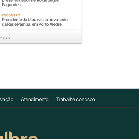
Fagundes
ENCONTRO
Presidente da Ulbra visita nova sede
da Rede Pampa, em Porto Alegre
 mais »
ovação
Atendimento
Trabalhe conosco