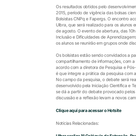
Os resultados obtidos pelo desenvolvimen
2015, período de vigência das bolsas cien
Bolsistas CNPq e Fapergs. O encontro aco
Ulbra, que será realizado para os alunos e
de agosto. O evento de abertura, das 10h 
Inclusão e Dificuldades de Aprendizagem
os alunos se reunirão em grupos onde disc
Os bolsistas estão sendo convidados a pa
compartilhamento de informações, com a p
acordo com a diretora de Pesquisa e Pós
é que integre a prática da pesquisa com a
No campo da pesquisa, o debate será real
desenvolvido pela Iniciação Científica e
se dá a partir do debate provocado pelos
discussão e a reflexão levam a novos cam
Clique aqui para acessar o Hotsite
Notícias Relacionadas:
Ulbra realiza 1º Colóquio de Extensão, Pe