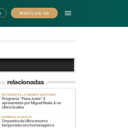
Matricule-se
o
ias
relacionadas
ESTUDANTES LOTARAM O AUDITÓRIO.
Programa ''Pena Justa'' é
apresentado por Miguel Reale Jr na
Ulbra Guaíba
DOMINGO CLÁSSICO
Orquestra da Ulbra encerra
temporada com homenagem a