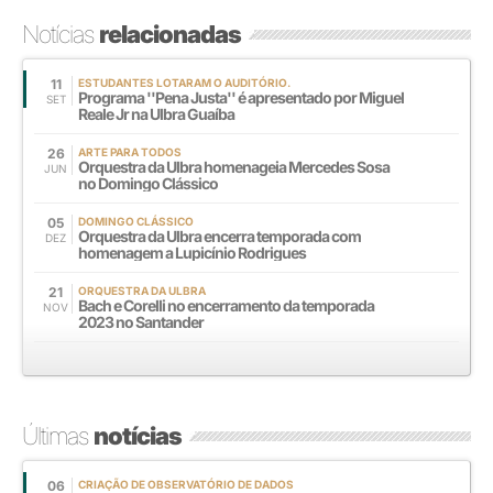
Notícias
relacionadas
11
ESTUDANTES LOTARAM O AUDITÓRIO.
Programa ''Pena Justa'' é apresentado por Miguel
SET
Reale Jr na Ulbra Guaíba
26
ARTE PARA TODOS
Orquestra da Ulbra homenageia Mercedes Sosa
JUN
no Domingo Clássico
05
DOMINGO CLÁSSICO
Orquestra da Ulbra encerra temporada com
DEZ
homenagem a Lupicínio Rodrigues
21
ORQUESTRA DA ULBRA
Bach e Corelli no encerramento da temporada
NOV
2023 no Santander
Últimas
notícias
06
CRIAÇÃO DE OBSERVATÓRIO DE DADOS