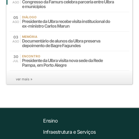
Congresso da Famurs celebra parceria entre Ulbra
AGO
e municípios
05
DIÁLOGO
Presidente da Ulbra recebe visita institucional do
AGO
ex-ministro Carlos Marun
03
MEMÓRIA
Documentário de alunos da Ulbra preserva
AGO
depoimento de Bagre Fagundes
30
ENCONTRO
Presidente da Ulbra visita nova sede da Rede
JUL
Pampa, em Porto Alegre
ver mais »
Ensino
Infraestrutura e Serviços