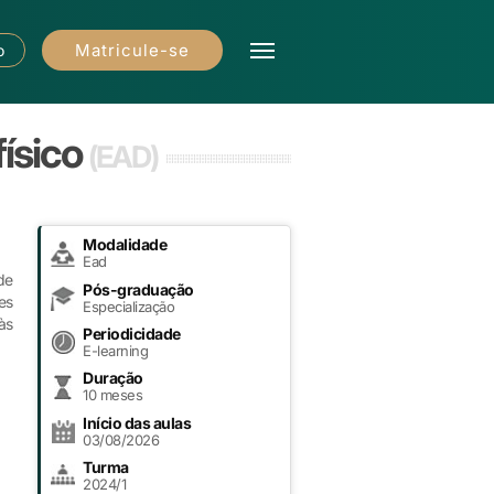
Matricule-se
o
físico
(EAD)
Modalidade
Ead
de
Pós-graduação
es
Especialização
às
Periodicidade
E-learning
Duração
10 meses
Início das aulas
03/08/2026
Turma
2024/1