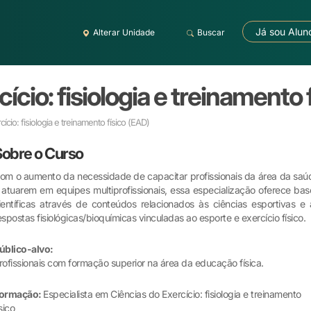
Já sou Alun
Alterar Unidade
Buscar
ício: fisiologia e treinamento 
ício: fisiologia e treinamento físico
(EAD)
Sobre o Curso
om o aumento da necessidade de capacitar profissionais da área da saú
 atuarem em equipes multiprofissionais, essa especialização oferece bas
ientíficas através de conteúdos relacionados às ciências esportivas e 
espostas fisiológicas/bioquímicas vinculadas ao esporte e exercício físico.
úblico-alvo:
rofissionais com formação superior na área da educação física.
ormação:
Especialista em Ciências do Exercício: fisiologia e treinamento
ísico