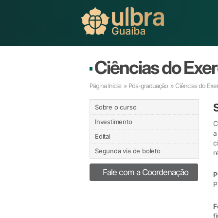
Ciências do Exerc
Página Inicial
»
Pós-graduação
» Ciências do Exerc
Sobre o curso
Investimento
C
a
Edital
c
Segunda via de boleto
r
Fale com a Coordenação
P
P
F
f