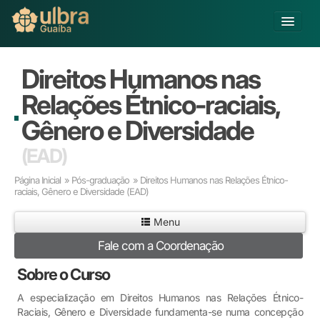
Alterar Unidade
Direitos Humanos nas
Buscar
Relações Étnico-raciais,
Já sou Aluno
Gênero e Diversidade
Matricule-se
(EAD)
Educação Básica
Página Inicial
»
Pós-graduação
» Direitos Humanos nas Relações Étnico-
Graduação
raciais, Gênero e Diversidade
(EAD)
Pós-graduação
Menu
Educação a Distância
Pesquisa
Fale com a Coordenação
Extensão
Sobre o Curso
Infraestrutura e Serviços
Inovação
A especialização em Direitos Humanos nas Relações Étnico-
Raciais, Gênero e Diversidade fundamenta-se numa concepção
Sobre a ULBRA