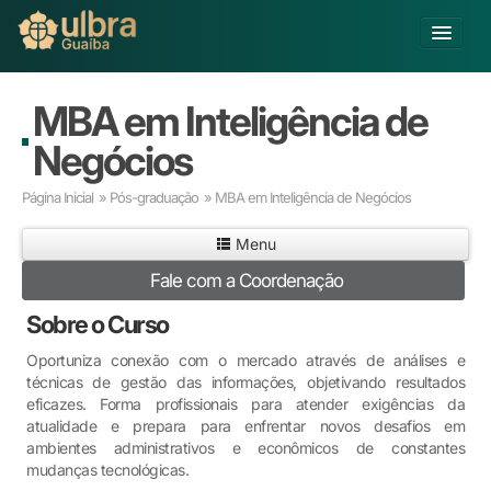
Alterar Unidade
MBA em Inteligência de
Buscar
Negócios
Já sou Aluno
Página Inicial
»
Pós-graduação
» MBA em Inteligência de Negócios
Matricule-se
Menu
Educação Básica
Fale com a Coordenação
Graduação
Pós-graduação
Sobre o Curso
Educação a Distância
Oportuniza conexão com o mercado através de análises e
Pesquisa
técnicas de gestão das informações, objetivando resultados
Extensão
eficazes. Forma profissionais para atender exigências da
atualidade e prepara para enfrentar novos desafios em
Infraestrutura e Serviços
ambientes administrativos e econômicos de constantes
Inovação
mudanças tecnológicas.
Sobre a ULBRA