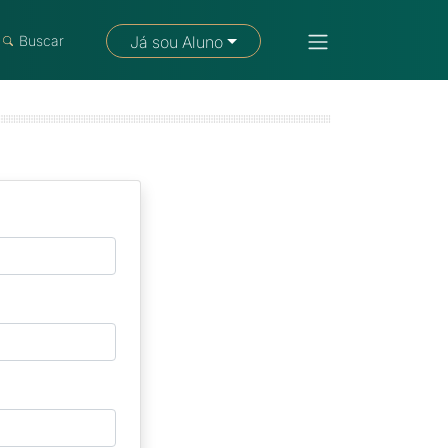
Fale com um consultor
Buscar
Já sou Aluno