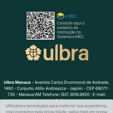
Ulbra Manaus
- Avenida Carlos Drummond de Andrade,
1460 - Conjunto Atílio Andreazza - Japiim - CEP 69077-
730 - Manaus/AM Telefone: (92) 3616.9800 · E-mail:
acsmao@ulbra.br
Utilizamos tecnologias para melhorar sua experiência,
Política de privacidade
mas prezamos pela privacidade, saiba mais em nossa