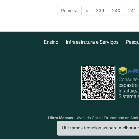
Primeira
<
239
240
241
Ensino
Infraestrutura e Serviços
Pesqu
Ulbra Manaus
- Avenida Carlos Drummond de Andrad
Utilizamos tecnologias para melhorar