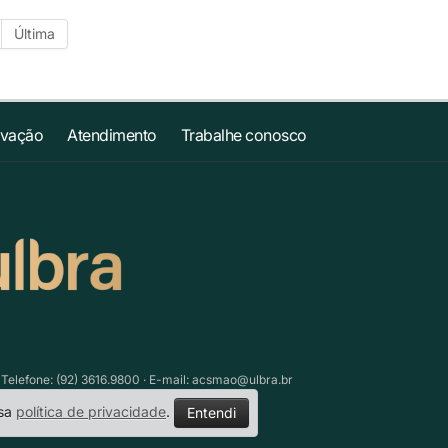
Última
ovação
Atendimento
Trabalhe conosco
lefone: (92) 3616.9800 · E-mail:
acsmao@ulbra.br
ssa
política de privacidade
.
Entendi