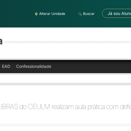
Já sou Alun
Alterar Unidade
Buscar
a
EAD
Confessionalidade
LIBRAS do CEULM realizam aula prática com defi