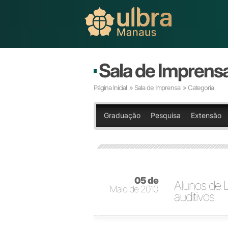
Sala de Imprens
Página Inicial
»
Sala de Imprensa
» Categoria
Graduação
Pesquisa
Extensão
05 de
Alunos de 
Maio de 2010
auditivos