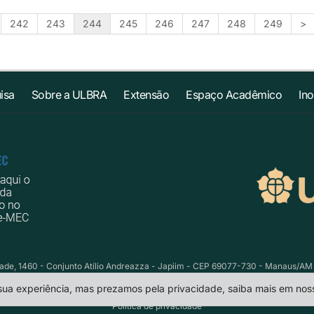
242
243
244
245
246
247
248
249
>
isa
Sobre a ULBRA
Extensão
Espaço Acadêmico
In
e, 1460 - Conjunto Atílio Andreazza - Japiim - CEP 69077-730 - Manaus/AM Te
 sua experiência, mas prezamos pela privacidade, saiba mais em no
Política de privacidade