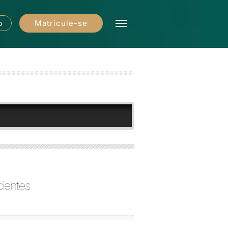
Matricule-se
o
cientes