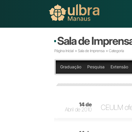
Sala de Imprens
Página Inicial
»
Sala de Imprensa
» Categoria
Graduação
Pesquisa
Extensão
14 de
CEULM ofer
Abril de 2010