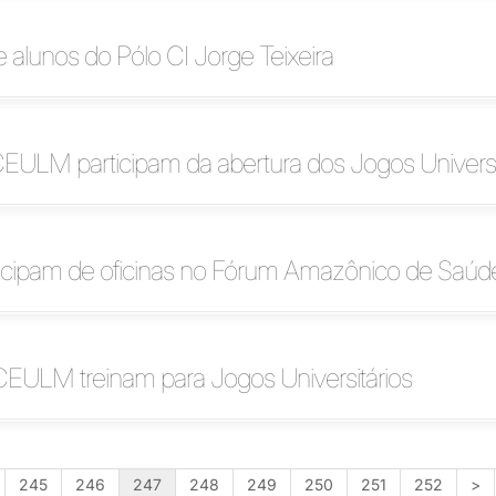
alunos do Pólo CI Jorge Teixeira
CEULM participam da abertura dos Jogos Universi
ticipam de oficinas no Fórum Amazônico de Saúd
CEULM treinam para Jogos Universitários
245
246
247
248
249
250
251
252
>