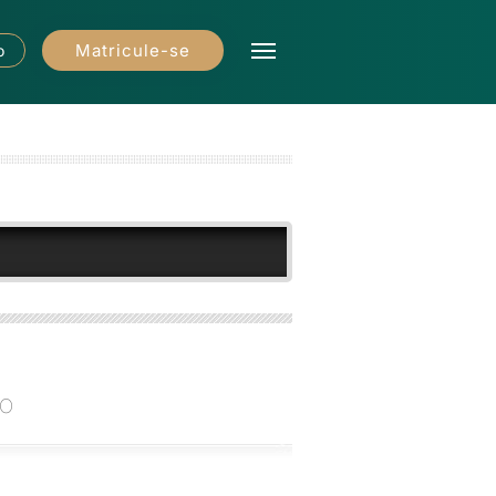
Matricule-se
o
ão