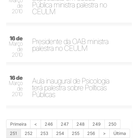
Março
Pública ministra palestra no
de
CEULM
2010
16 de
Presidente da OAB ministra
Março
palestra no CEULM
de
2010
16 de
Aula inaugural de Psicologia
Março
terá palestra sobre Políticas
de
Públicas
2010
Primeira
<
246
247
248
249
250
251
252
253
254
255
256
>
Última