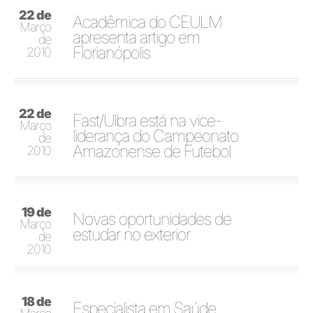
22 de
Acadêmica do CEULM
Março
apresenta artigo em
de
Florianópolis
2010
22 de
Fast/Ulbra está na vice-
Março
liderança do Campeonato
de
Amazonense de Futebol
2010
19 de
Novas oportunidades de
Março
estudar no exterior
de
2010
18 de
Especialista em Saúde