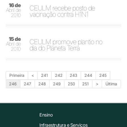
16 de
CEULM recebe posto de
Abril de
vacinação contra H1N1
2010
15 de
CEULM promove plantio no
Abril de
dia do Planeta Terra
2010
Primeira
<
241
242
243
244
245
246
247
248
249
250
251
>
Última
Ensino
Infraestrutura e Serviços