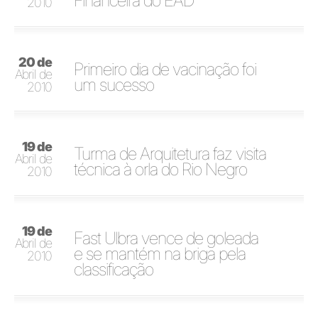
Financeira do EAD
2010
20 de
Primeiro dia de vacinação foi
Abril de
um sucesso
2010
19 de
Turma de Arquitetura faz visita
Abril de
técnica à orla do Rio Negro
2010
19 de
Fast Ulbra vence de goleada
Abril de
e se mantém na briga pela
2010
classificação