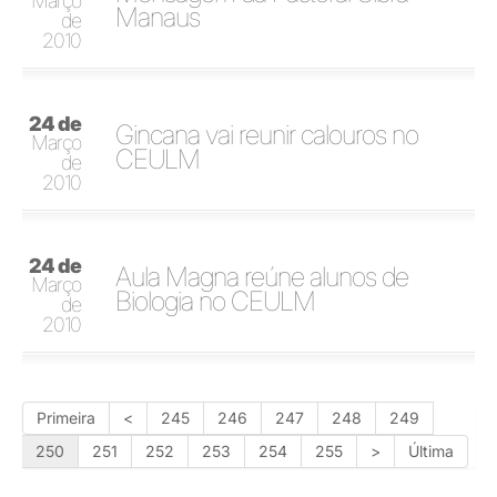
Março
Manaus
de
2010
24 de
Gincana vai reunir calouros no
Março
CEULM
de
2010
24 de
Aula Magna reúne alunos de
Março
Biologia no CEULM
de
2010
Primeira
<
245
246
247
248
249
250
251
252
253
254
255
>
Última