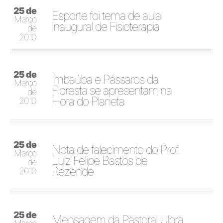
25 de
Esporte foi tema de aula
Março
inaugural de Fisioterapia
de
2010
25 de
Imbaúba e Pássaros da
Março
Floresta se apresentam na
de
Hora do Planeta
2010
25 de
Nota de falecimento do Prof.
Março
Luiz Felipe Bastos de
de
Rezende
2010
25 de
Mensagem da Pastoral Ulbra