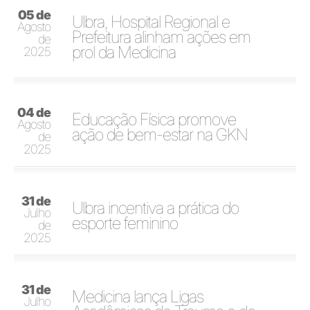
05 de
Ulbra, Hospital Regional e
Agosto
Prefeitura alinham ações em
de
prol da Medicina
2025
04 de
Educação Física promove
Agosto
ação de bem-estar na GKN
de
2025
31 de
Ulbra incentiva a prática do
Julho
esporte feminino
de
2025
31 de
Medicina lança Ligas
Julho