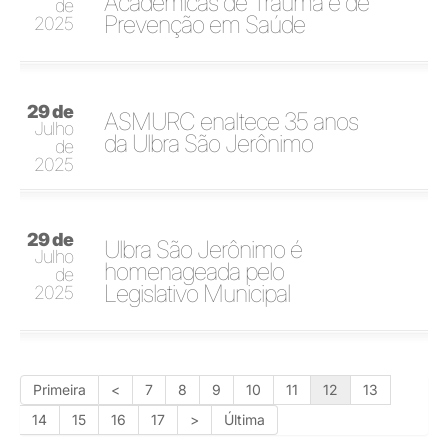
Acadêmicas de Trauma e de
de
Prevenção em Saúde
2025
29 de
ASMURC enaltece 35 anos
Julho
da Ulbra São Jerônimo
de
2025
29 de
Ulbra São Jerônimo é
Julho
homenageada pelo
de
Legislativo Municipal
2025
Primeira
<
7
8
9
10
11
12
13
14
15
16
17
>
Última