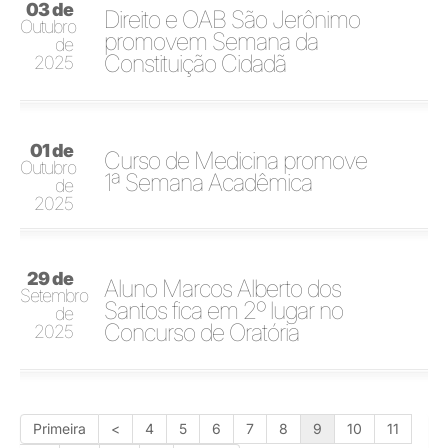
03 de
Direito e OAB São Jerônimo
Outubro
promovem Semana da
de
Constituição Cidadã
2025
01 de
Curso de Medicina promove
Outubro
1ª Semana Acadêmica
de
2025
29 de
Aluno Marcos Alberto dos
Setembro
Santos fica em 2º lugar no
de
Concurso de Oratória
2025
Primeira
<
4
5
6
7
8
9
10
11