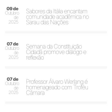
09 de
Sabores da Itália encantam
Outubro
comunidade acadêmica no
de
Sarau das Nações
2025
07 de
Semana da Constituição
Outubro
Cidadã promove diálogo e
de
reflexão
2025
07 de
Professor Álvaro Werlang é
Outubro
homenageado com Troféu
de
Câmara
2025