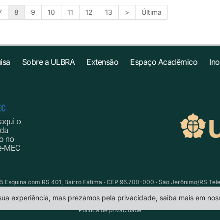
7
8
9
10
11
12
13
>
Última
isa
Sobre a ULBRA
Extensão
Espaço Acadêmico
In
5 Esquina com RS 401, Bairro Fátima · CEP 96.700-000 · São Jerônimo/RS Telefo
 sua experiência, mas prezamos pela privacidade, saiba mais em no
Política de privacidade