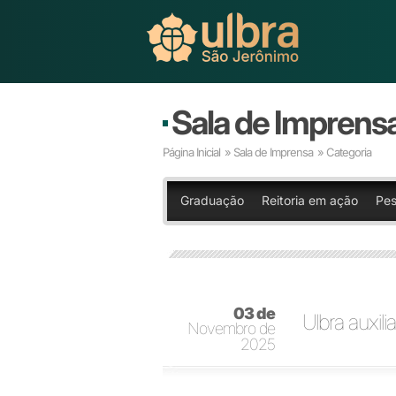
Sala de Imprens
Página Inicial
»
Sala de Imprensa
» Categoria
Graduação
Reitoria em ação
Pes
03 de
Ulbra auxili
Novembro de
2025