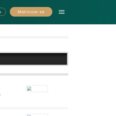
Matricule-se
o
o