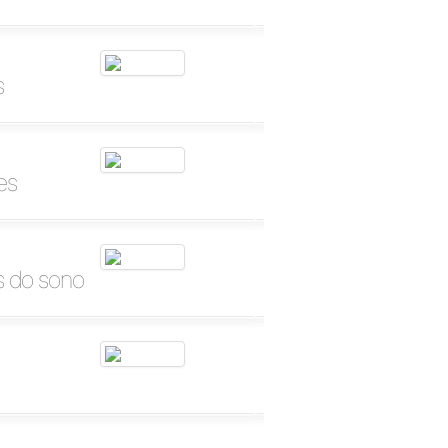
s
es
os do sono