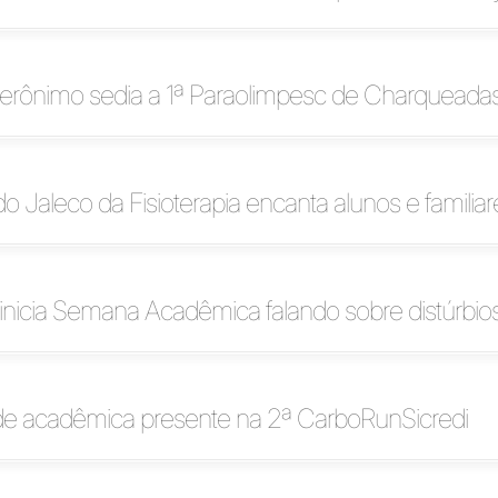
Jerônimo sedia a 1ª Paraolimpesc de Charqueada
o Jaleco da Fisioterapia encanta alunos e familiar
a inicia Semana Acadêmica falando sobre distúrbi
 acadêmica presente na 2ª CarboRunSicredi