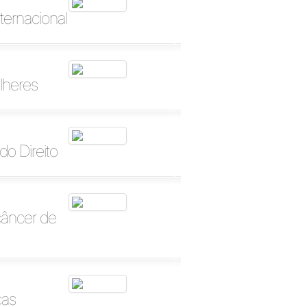
ternacional
lheres
o Direito
câncer de
ças