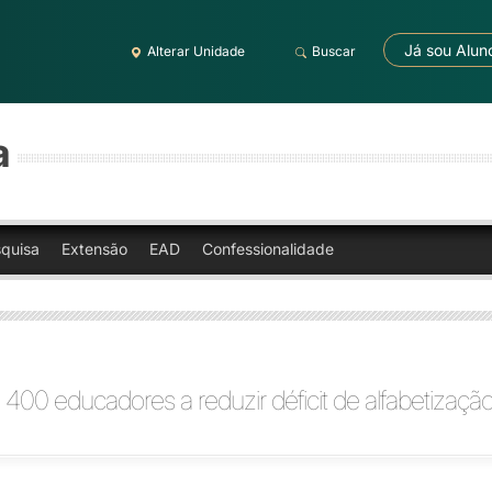
Já sou Alun
Alterar Unidade
Buscar
a
quisa
Extensão
EAD
Confessionalidade
a 400 educadores a reduzir déficit de alfabetizaçã