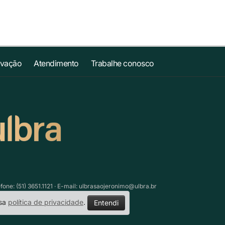
ovação
Atendimento
Trabalhe conosco
ne: (51) 3651.1121 · E-mail:
ulbrasaojeronimo@ulbra.br
ssa
política de privacidade
.
Entendi