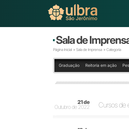
Sala de Imprens
Página Inicial
»
Sala de Imprensa
» Categoria
Graduação
Reitoria em ação
Pes
21 de
Cursos de e
Outubro de 2022