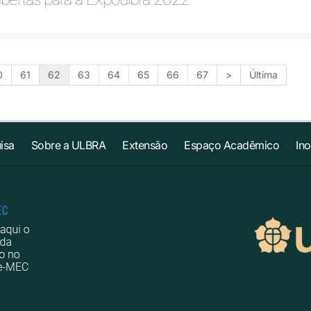
0
61
62
63
64
65
66
67
>
Última
isa
Sobre a ULBRA
Extensão
Espaço Acadêmico
In