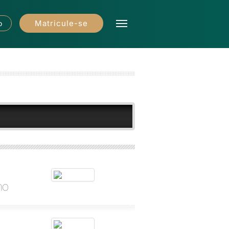
Matricule-se
o
ho