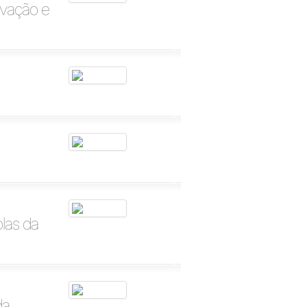
ovação e
las da
da