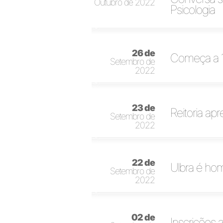
Outubro de 2022
Psicologia
26 de
Começa a 1
Setembro de
2022
23 de
Reitoria a
Setembro de
2022
22 de
Ulbra é ho
Setembro de
2022
02 de
Inscrições 