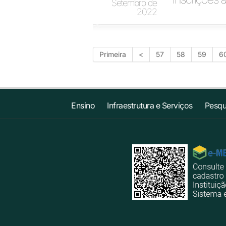
Setembro de
2022
Primeira
<
57
58
59
6
Ensino
Infraestrutura e Serviços
Pesqu