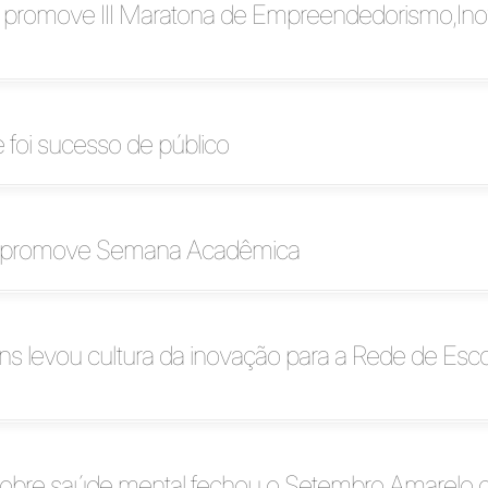
 promove III Maratona de Empreendedorismo,In
 foi sucesso de público
ia promove Semana Acadêmica
ns levou cultura da inovação para a Rede de Esco
obre saúde mental fechou o Setembro Amarelo 