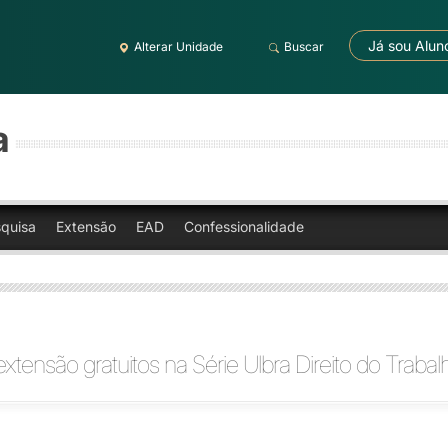
Já sou Alun
Alterar Unidade
Buscar
a
quisa
Extensão
EAD
Confessionalidade
xtensão gratuitos na Série Ulbra Direito do Trabal