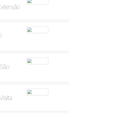
Extensão
0
 São
 Malta