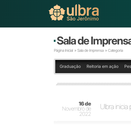
Sala de Imprens
Página Inicial
»
Sala de Imprensa
» Categoria
Graduação
Reitoria em ação
Pes
16 de
Ulbra inicia
Novembro de
2022