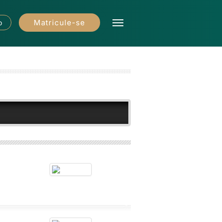
Matricule-se
o