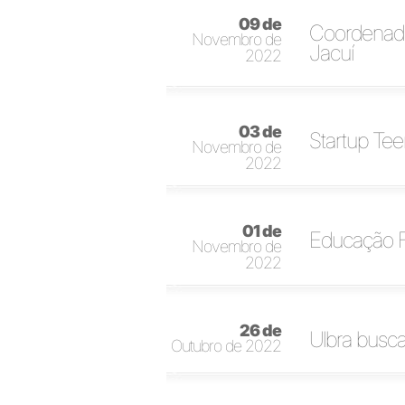
09 de
Coordenado
Novembro de
Jacuí
2022
03 de
Startup Te
Novembro de
2022
01 de
Educação Fí
Novembro de
2022
26 de
Ulbra busc
Outubro de 2022